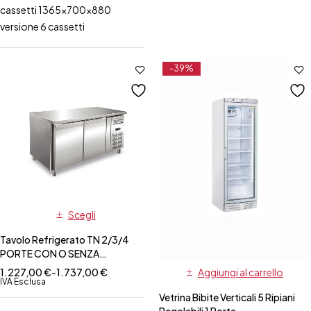
cassetti 1365x700x880
versione 6 cassetti
-39%
Scegli
Tavolo Refrigerato TN 2/3/4
PORTE CON O SENZA
ALZATINA-PROF.60 CM
Aggiungi al carrello
1.227,00
€
-
1.737,00
€
IVA Esclusa
Vetrina Bibite Verticali 5 Ripiani
Regolabili 1 Porta