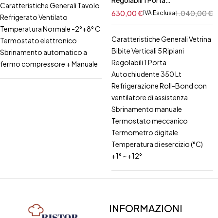
Caratteristiche Generali Tavolo
Autochiudente 350 Lt625,99
630,00
€
1.040,00
€
IVA Esclusa
Refrigerato Ventilato
Temperatura Normale -2°+8° C
Caratteristiche Generali Vetrina
Termostato elettronico
Bibite Verticali 5 Ripiani
Sbrinamento automatico a
Regolabili 1 Porta
fermo compressore + Manuale
Autochiudente 350 Lt
Refrigerazione Roll-Bond con
ventilatore di assistenza
Sbrinamento manuale
Termostato meccanico
Termometro digitale
Temperatura di esercizio (°C)
+1° ~ +12°
INFORMAZIONI