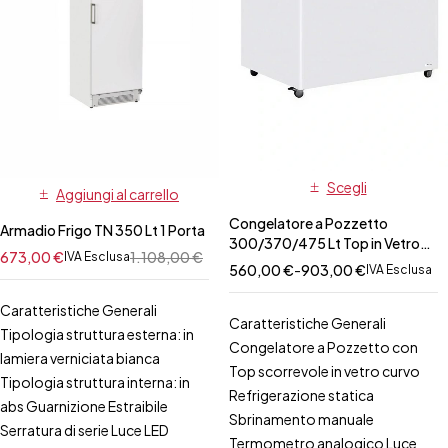
Scegli
Aggiungi al carrello
Congelatore a Pozzetto
Armadio Frigo TN 350 Lt 1 Porta
300/370/475 Lt Top in Vetro
673,00
€
1.108,00
€
IVA Esclusa
Curvo Scorrevole
560,00
€
-
903,00
€
IVA Esclusa
Caratteristiche Generali
Caratteristiche Generali
Tipologia struttura esterna: in
Congelatore a Pozzetto con
lamiera verniciata bianca
Top scorrevole in vetro curvo
Tipologia struttura interna: in
Refrigerazione statica
abs Guarnizione Estraibile
Sbrinamento manuale
Serratura di serie Luce LED
Termometro analogico Luce