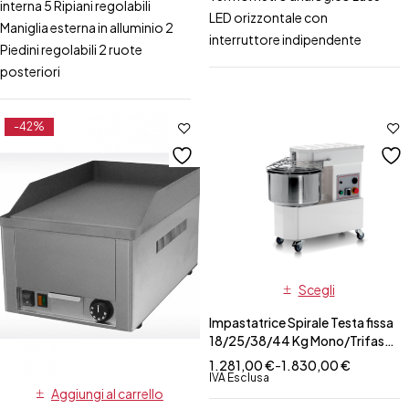
interna 5 Ripiani regolabili
LED orizzontale con
Maniglia esterna in alluminio 2
interruttore indipendente
Piedini regolabili 2 ruote
posteriori
-42%
Scegli
Impastatrice Spirale Testa fissa
18/25/38/44 Kg Mono/Trifase
Serie Special
1.281,00
€
-
1.830,00
€
IVA Esclusa
Aggiungi al carrello