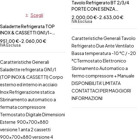
Tavolo Refrigerato BT 2/3/4
PORTE CON E SENZA
Scegli
ALZATINA-PROF. 60
2.000,00
€
-
2.633,00
€
IVA Esclusa
Saladette Refrigerata TOP
INOX & CASSETTI GN1/1-
Caratteristiche Generali Tavolo
misure varie
951,00
€
-
2.060,00
€
IVA Esclusa
Refrigerato Due Ante Ventilato
Bassa temperatura
-10 °C / -20
°C
Termostato Elettronico
Caratteristiche Generali
Sbrinamento Automatico a
Saladette refrigerata GN1/1
fermo compressore + Manuale
(TOP INOX & CASSETTI) Corpo
DISPONIBILITA' LIMITATA
esterno ed interno in acciaio
CONTATTACI PER MAGGIORI
Inox Refrigerazione statica
INFORMAZIONI
Sbrinamento automatico a
fermata compressore
Termostato Digitale Dimensioni
Esterne 900x700x880
versione 1 anta 2 cassetti
900x700x880 versione 4