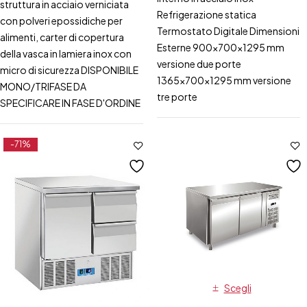
struttura in acciaio verniciata
Refrigerazione statica
con polveri epossidiche per
Termostato Digitale Dimensioni
alimenti, carter di copertura
Esterne 900x700x1295 mm
della vasca in lamiera inox con
versione due porte
micro di sicurezza DISPONIBILE
1365x700x1295 mm versione
MONO/TRIFASE DA
tre porte
SPECIFICARE IN FASE D'ORDINE
-71%
Scegli