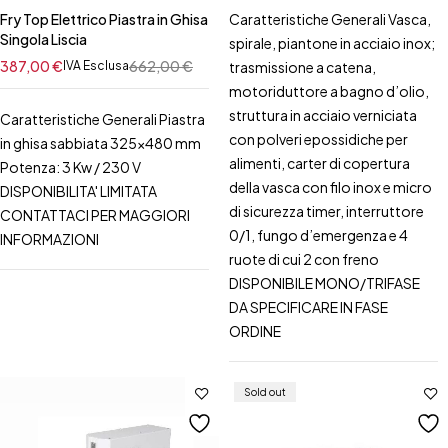
Caratteristiche Generali Vasca,
Fry Top Elettrico Piastra in Ghisa
Singola Liscia
spirale, piantone in acciaio inox;
387,00
€
662,00
€
trasmissione a catena,
IVA Esclusa
motoriduttore a bagno d’olio,
struttura in acciaio verniciata
Caratteristiche Generali Piastra
con polveri epossidiche per
in ghisa sabbiata 325x480 mm
alimenti, carter di copertura
Potenza: 3 Kw / 230 V
della vasca con filo inox e micro
DISPONIBILITA' LIMITATA
di sicurezza timer, interruttore
CONTATTACI PER MAGGIORI
0/1, fungo d’emergenza e 4
INFORMAZIONI
ruote di cui 2 con freno
DISPONIBILE MONO/TRIFASE
DA SPECIFICARE IN FASE
ORDINE
Sold out