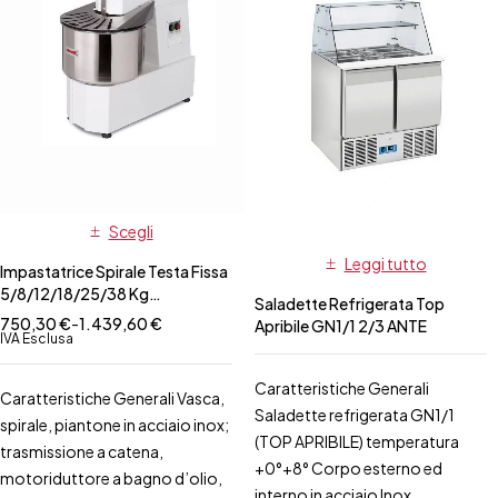
Scegli
Leggi tutto
Impastatrice Spirale Testa Fissa
5/8/12/18/25/38 Kg
Saladette Refrigerata Top
Mono/TRIfase
750,30
€
-
1.439,60
€
Apribile GN1/1 2/3 ANTE
IVA Esclusa
Caratteristiche Generali
Caratteristiche Generali Vasca,
Saladette refrigerata GN1/1
spirale, piantone in acciaio inox;
(TOP APRIBILE) temperatura
trasmissione a catena,
+0°+8° Corpo esterno ed
motoriduttore a bagno d’olio,
interno in acciaio Inox