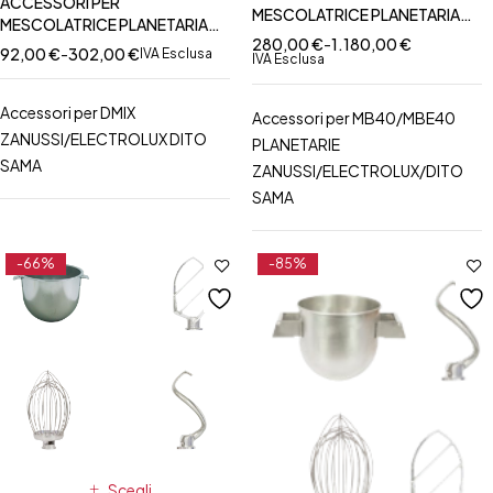
ACCESSORI PER
MESCOLATRICE PLANETARIA
MESCOLATRICE PLANETARIA
MB40 - MBE40 DITO
280,00
€
-
1.180,00
€
DMIX
92,00
€
-
302,00
€
IVA Esclusa
SAMA/ZANUSSI
IVA Esclusa
Accessori per DMIX
Accessori per MB40/MBE40
ZANUSSI/ELECTROLUX DITO
PLANETARIE
SAMA
ZANUSSI/ELECTROLUX/DITO
SAMA
-66%
-85%
Scegli