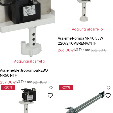
Aggiungi al carrello
Assieme Pompa NR40 55W
220/240V BREMA/NTF
266,00
€
332,50
€
IVA Esclusa
Aggiungi al carrello
Assieme Elettropompa REBO
NR50 NTF
257,00
€
321,10
€
IVA Esclusa
-20%
-20%