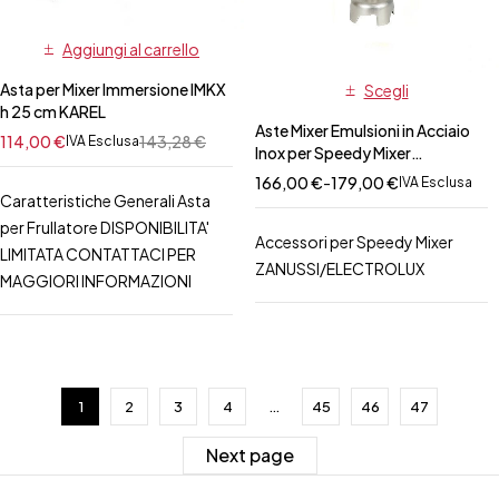
Aggiungi al carrello
Asta per Mixer Immersione IMKX
Scegli
h 25 cm KAREL
Aste Mixer Emulsioni in Acciaio
114,00
€
143,28
€
IVA Esclusa
Inox per Speedy Mixer
ZANUSSI/ELECTROLUX
166,00
€
-
179,00
€
IVA Esclusa
Caratteristiche Generali Asta
per Frullatore DISPONIBILITA'
Accessori per Speedy Mixer
LIMITATA CONTATTACI PER
ZANUSSI/ELECTROLUX
MAGGIORI INFORMAZIONI
1
2
3
4
…
45
46
47
Next page