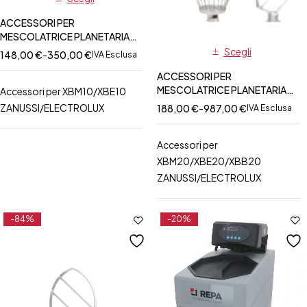
ACCESSORI PER
MESCOLATRICE PLANETARIA
XBM10 - XBE10
Scegli
148,00
€
-
350,00
€
IVA Esclusa
ZANUSSI/ELECTROLUX
ACCESSORI PER
MESCOLATRICE PLANETARIA
Accessori per XBM10/XBE10
XBM20 - XBE20 - XBB20
ZANUSSI/ELECTROLUX
188,00
€
-
987,00
€
IVA Esclusa
ZANUSSI/ELECTROLUX
Accessori per
XBM20/XBE20/XBB20
ZANUSSI/ELECTROLUX
-84%
-20%