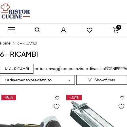
0
Home
6 - RICAMBI
6 - RICAMBI
cottura
Lavaggio
preparazione dinamica
FORNI
PREP
All 6 - RICAMBI
Ordinamento predefinito
-18%
-32%