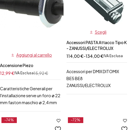
Scegli
Accessori PASTA Attacco Tipo K
- ZANUSSI/ELECTROLUX
Aggiungi al carrello
114,00
€
-
134,00
€
IVA Esclusa
Accensione Piezo
Accessori per DMIX DITOMIX
12,99
€
15,92
€
IVA Esclusa
BE5 BE8
ZANUSSI/ELECTROLUX
Caratteristiche Generali per
l'installazione serve un foro ø 22
mm faston maschio ø 2,4 mm
-74%
-72%