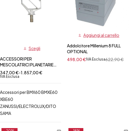
Aggiungi al carrello
Addolcitore Millenium 8 FULL
Scegli
OPTIONAL
ACCESSORI PER
498,00
€
622,90
€
IVA Esclusa
MESCOLATRICI PLANETARIE
BMX60 - BMXE60 - XBE60
347,00
€
-
1.857,00
€
IVA Esclusa
Accessori per BMX60 BMXE60
XBE60
ZANUSSI/ELECTROLUX/DITO
SAMA
-20%
-18%