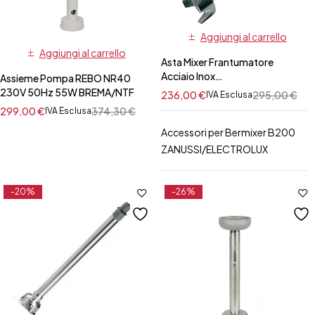
Aggiungi al carrello
Aggiungi al carrello
Asta Mixer Frantumatore
Acciaio Inox
Assieme Pompa REBO NR40
ZANUSSI/ELECTROLUX- tubo
230V 50Hz 55W BREMA/NTF
236,00
€
295,00
€
IVA Esclusa
35,2 cm
299,00
€
374,30
€
IVA Esclusa
Accessori per Bermixer B200
ZANUSSI/ELECTROLUX
-20%
-26%