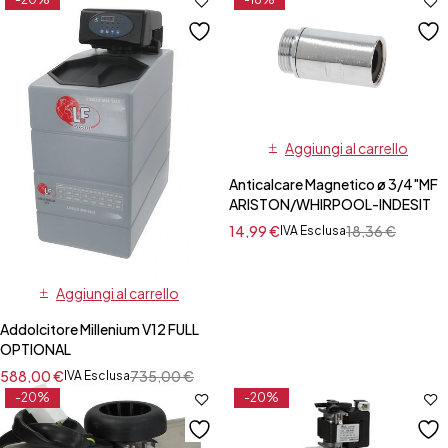
Aggiungi al carrello
Anticalcare Magnetico ø 3/4"MF
ARISTON/WHIRPOOL-INDESIT
14,99
€
18,36
€
IVA Esclusa
Aggiungi al carrello
Addolcitore Millenium V12 FULL
OPTIONAL
588,00
€
735,00
€
IVA Esclusa
-20%
-20%