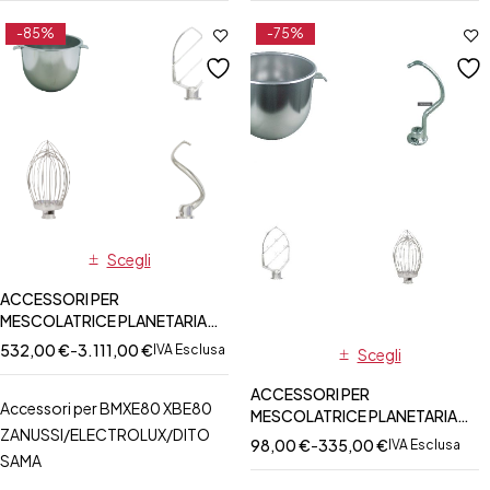
-85%
-75%
Scegli
ACCESSORI PER
MESCOLATRICE PLANETARIA
BMXE80 - XBE80
532,00
€
-
3.111,00
€
IVA Esclusa
Scegli
ZANUSSI/ELECTROLUX
ACCESSORI PER
Accessori per BMXE80 XBE80
MESCOLATRICE PLANETARIA
ZANUSSI/ELECTROLUX/DITO
DITOMIX5
98,00
€
-
335,00
€
IVA Esclusa
SAMA