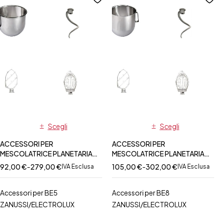
Scegli
Scegli
ACCESSORI PER
ACCESSORI PER
MESCOLATRICE PLANETARIA
MESCOLATRICE PLANETARIA
BE5 ZANUSSI/ELECTROLUX
BE8 ZANUSSI/ELECTROLUX
92,00
€
-
279,00
€
105,00
€
-
302,00
€
IVA Esclusa
IVA Esclusa
Accessori per BE5
Accessori per BE8
ZANUSSI/ELECTROLUX
ZANUSSI/ELECTROLUX