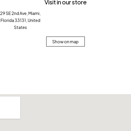
Visit in our store
29 SE 2nd Ave, Miami,
Florida 33131, United
States
Show on map