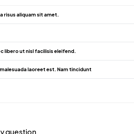
lla risus aliquam sit amet.
ibero ut nisl facilisis eleifend.
u, malesuada laoreet est. Nam tincidunt
any question