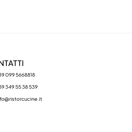
TATTI
39 099 5668818
39 349 55 38 539
nfo@ristorcucine.it