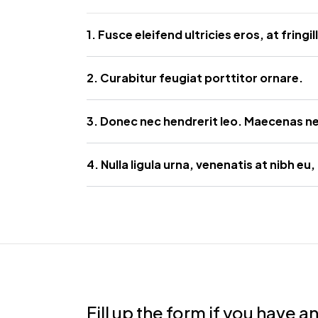
1. Fusce eleifend ultricies eros, at fringi
2. Curabitur feugiat porttitor ornare.
3. Donec nec hendrerit leo. Maecenas nec l
4. Nulla ligula urna, venenatis at nibh e
Fill up the form if you have 