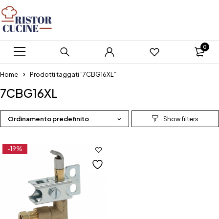
0
Home
Prodotti taggati “7CBG16XL”
7CBG16XL
Ordinamento predefinito
-19%