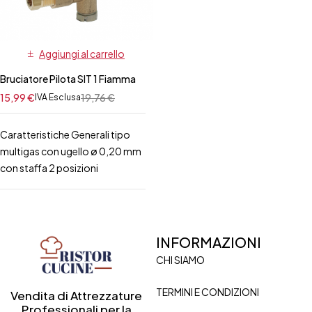
Aggiungi al carrello
Bruciatore Pilota SIT 1 Fiamma
15,99
€
19,76
€
IVA Esclusa
Caratteristiche Generali tipo
multigas con ugello ø 0,20 mm
con staffa 2 posizioni
INFORMAZIONI
CHI SIAMO
TERMINI E CONDIZIONI
Vendita di Attrezzature
Professionali per la