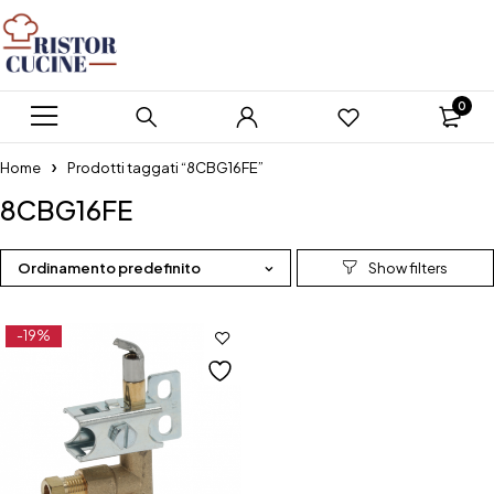
0
Home
Prodotti taggati “8CBG16FE”
8CBG16FE
Ordinamento predefinito
-19%