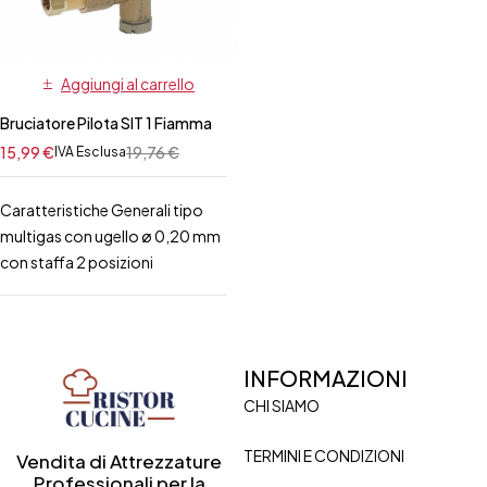
Aggiungi al carrello
Bruciatore Pilota SIT 1 Fiamma
15,99
€
19,76
€
IVA Esclusa
Caratteristiche Generali tipo
multigas con ugello ø 0,20 mm
con staffa 2 posizioni
INFORMAZIONI
CHI SIAMO
TERMINI E CONDIZIONI
Vendita di Attrezzature
Professionali per la