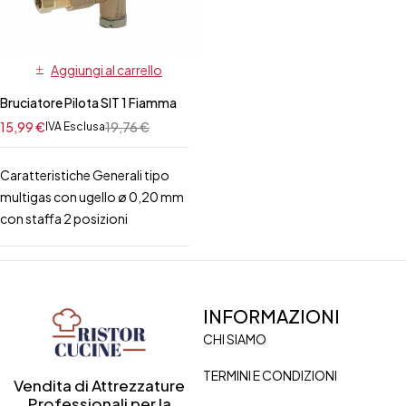
Aggiungi al carrello
Bruciatore Pilota SIT 1 Fiamma
15,99
€
19,76
€
IVA Esclusa
Caratteristiche Generali tipo
multigas con ugello ø 0,20 mm
con staffa 2 posizioni
INFORMAZIONI
CHI SIAMO
TERMINI E CONDIZIONI
Vendita di Attrezzature
Professionali per la