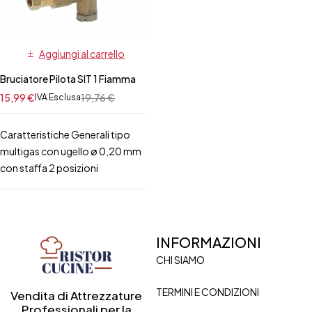
Aggiungi al carrello
Bruciatore Pilota SIT 1 Fiamma
15,99
€
19,76
€
IVA Esclusa
Caratteristiche Generali tipo
multigas con ugello ø 0,20 mm
con staffa 2 posizioni
INFORMAZIONI
CHI SIAMO
TERMINI E CONDIZIONI
Vendita di Attrezzature
Professionali per la