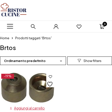
0
Home
Prodotti taggati “Brtos”
Brtos
Ordinamento predefinito
-19%
Aggiungi al carrello