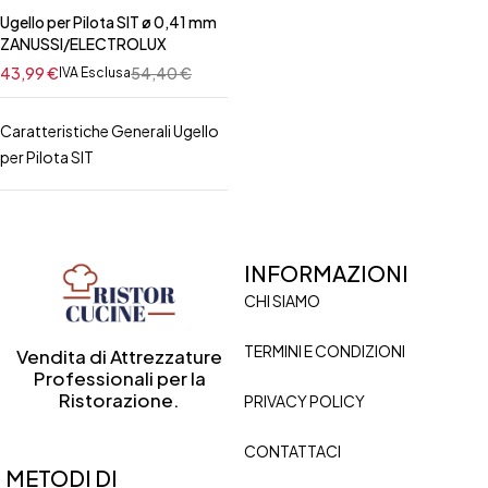
Ugello per Pilota SIT ø 0,41 mm
ZANUSSI/ELECTROLUX
43,99
€
54,40
€
IVA Esclusa
Caratteristiche Generali Ugello
per Pilota SIT
INFORMAZIONI
CHI SIAMO
TERMINI E CONDIZIONI
Vendita di Attrezzature
Professionali per la
Ristorazione.
PRIVACY POLICY
CONTATTACI
METODI DI