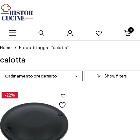
0
Home
Prodotti taggati “calotta”
calotta
Ordinamento predefinito
-22%