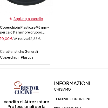
Aggiungi al carrello
Coperchio in Plastica ø 98 mm-
per calotta motore gruppo
grattugia
10,00
€
12,88
€
IVA Esclusa
ZANUSSI/ELECTROLUX/FAMA/SIRMAN
Caratteristiche Generali
Coperchio in Plastica
INFORMAZIONI
CHI SIAMO
TERMINI E CONDIZIONI
Vendita di Attrezzature
Professionali per la