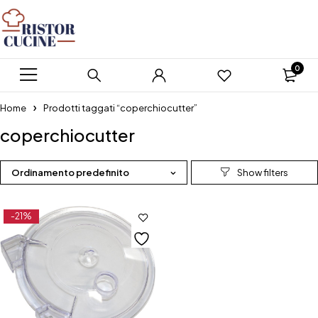
0
Home
Prodotti taggati “coperchiocutter”
coperchiocutter
Ordinamento predefinito
-21%