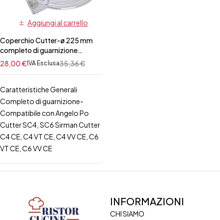
Aggiungi al carrello
Coperchio Cutter-ø 225 mm
completo di guarnizione
ANGELO PO/SIRMAN
28,00
€
35,36
€
IVA Esclusa
Caratteristiche Generali
Completo di guarnizione-
Compatibile con Angelo Po
Cutter SC4, SC6 Sirman Cutter
C4 CE, C4 VT CE, C4 VV CE, C6
VT CE, C6 VV CE
INFORMAZIONI
CHI SIAMO