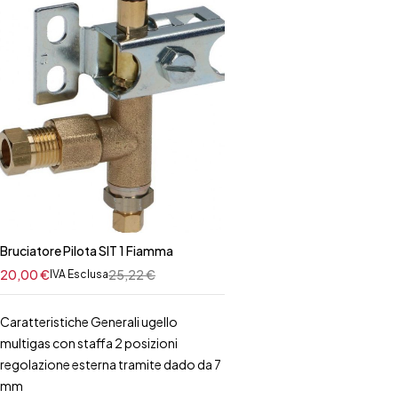
Bruciatore Pilota SIT 1 Fiamma
20,00
€
25,22
€
IVA Esclusa
Caratteristiche Generali ugello
multigas con staffa 2 posizioni
regolazione esterna tramite dado da 7
mm