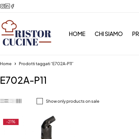
HOME
CHI SIAMO
P
Home
Prodotti taggati “E702A-P11”
E702A-P11
Show only products on sale
-21%