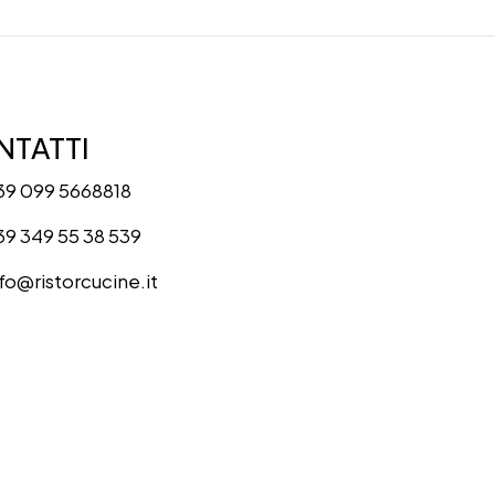
TATTI
39 099 5668818
39 349 55 38 539
nfo@ristorcucine.it