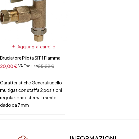
Aggiungi al carrello
Bruciatore Pilota SIT 1 Fiamma
20,00
€
25,22
€
IVA Esclusa
Caratteristiche Generali ugello
multigas con staffa 2 posizioni
regolazione esterna tramite
dado da 7 mm
INFORMAZIONI