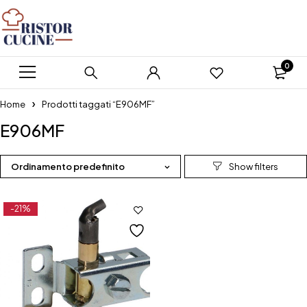
0
Home
Prodotti taggati “E906MF”
E906MF
Ordinamento predefinito
-21%