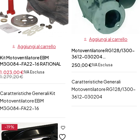
Aggiungi al carrello
Aggiungi al carrello
Motoventilatore RG128/1300-
3612-030204
Kit Motoventilatore EBM
ZANUSSI/ELECTROLUX
M3G084-FA22-16 RATIONAL
250,00
€
IVA Esclusa
1.023,00
€
IVA Esclusa
1.279,20
€
Caratteristiche Generali
Motoventilatore RG128/1300-
Caratteristiche Generali Kit
3612-030204
Motoventilatore EBM
M3G084-FA22-16
-19%