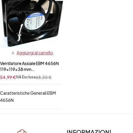
Aggiungi al carrello
Ventilatore Assiale EBM 4656N
119x119x38 mm
ZANUSSI/ELECTROLUX
54,99
€
68,30
€
IVA Esclusa
Caratteristiche Generali EBM
4656N
INFORMAZIONI