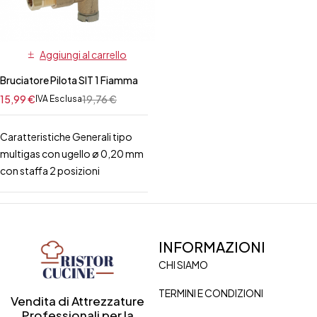
Aggiungi al carrello
Bruciatore Pilota SIT 1 Fiamma
15,99
€
19,76
€
IVA Esclusa
Caratteristiche Generali tipo
multigas con ugello ø 0,20 mm
con staffa 2 posizioni
INFORMAZIONI
CHI SIAMO
TERMINI E CONDIZIONI
Vendita di Attrezzature
Professionali per la