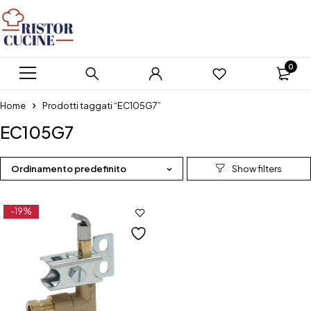
0
Home
Prodotti taggati “EC105G7”
EC105G7
Ordinamento predefinito
-19%