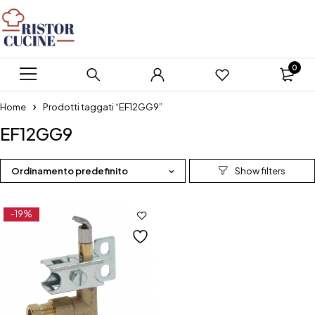
0
Home
Prodotti taggati “EF12GG9”
EF12GG9
Ordinamento predefinito
-19%