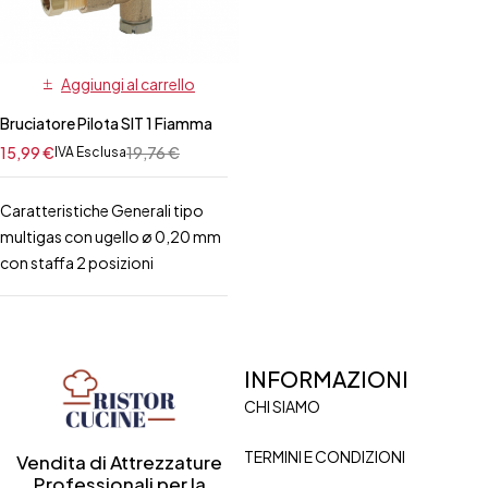
Aggiungi al carrello
Bruciatore Pilota SIT 1 Fiamma
15,99
€
19,76
€
IVA Esclusa
Caratteristiche Generali tipo
multigas con ugello ø 0,20 mm
con staffa 2 posizioni
INFORMAZIONI
CHI SIAMO
TERMINI E CONDIZIONI
Vendita di Attrezzature
Professionali per la