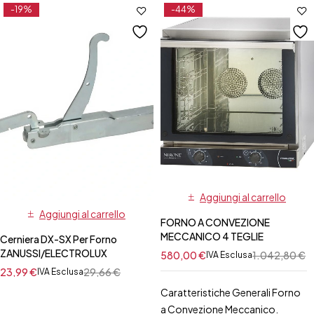
-19%
-44%
Aggiungi al carrello
Aggiungi al carrello
FORNO A CONVEZIONE
MECCANICO 4 TEGLIE
Cerniera DX-SX Per Forno
ZANUSSI/ELECTROLUX
580,00
€
1.042,80
€
IVA Esclusa
23,99
€
29,66
€
IVA Esclusa
Caratteristiche Generali Forno
a Convezione Meccanico.