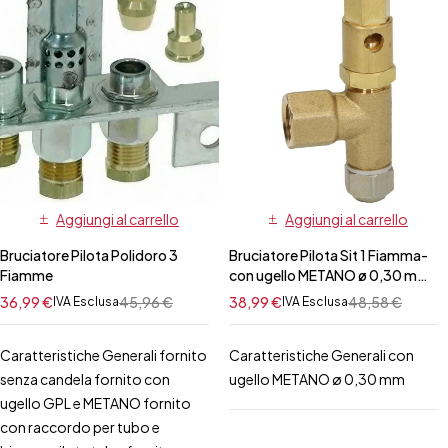
Aggiungi al carrello
Aggiungi al carrello
Bruciatore Pilota Polidoro 3
Bruciatore Pilota Sit 1 Fiamma-
Fiamme
con ugello METANO ø 0,30 mm
ZANUSSI/ELECTROLUX
36,99
€
45,96
€
38,99
€
48,58
€
IVA Esclusa
IVA Esclusa
Caratteristiche Generali fornito
Caratteristiche Generali con
senza candela fornito con
ugello METANO ø 0,30 mm
ugello GPL e METANO fornito
con raccordo per tubo e