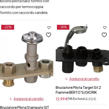
bicono pilota tubo fornito con
raccordo per termocoppia
fornito con raccordo candela
-22%
-18%
Aggiungi al carrello
Bruciatore Pilota Target Sit 2
Fiamme BERTO'S/GIORIK
Aggiungi al carrello
12,99
€
15,92
€
IVA Esclusa
Bruciatore Pilota Stampato SIT