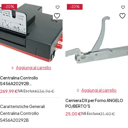
-20%
-20%
Aggiungi al carrello
Centralina Controllo
S456A20292B
BERTO'S/FOINOX
Aggiungi al carrello
269,99
€
336,96
€
IVA Esclusa
Cerniera DX per Forno ANGELO
PO/BERTO'S
Caratteristiche Generali
Centralina Controllo
25,00
€
31,40
€
IVA Esclusa
S456A20292B