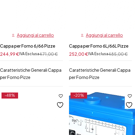
Aggiungi al carrello
Aggiungi al carrello
Cappa per Forno 6/66 Pizze
Cappa per Forno 6L/66L Pizze
244,99
€
471,00
€
252,00
€
485,00
€
IVA Esclusa
IVA Esclusa
Caratteristiche Generali Cappa
Caratteristiche Generali Cappa
per Forno Pizze
per Forno Pizze
-48%
-20%