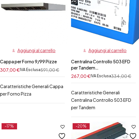
Aggiungi al carrello
Aggiungi al carrello
Cappa per Forno 9/99 Pizze
Centralina Controllo 503 EFD
per Tandem
307,00
€
591,00
€
IVA Esclusa
ZANUSSI/ELECTROLUX
267,00
€
334,00
€
IVA Esclusa
Caratteristiche Generali Cappa
Caratteristiche Generali
per Forno Pizza
Centralina Controllo 503 EFD
per Tandem
-17%
-20%