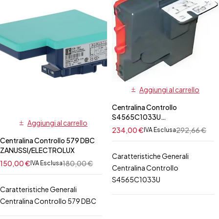
Aggiungi al carrello
Centralina Controllo
S4565C1033U
Aggiungi al carrello
ZANUSSI/ELECTROLUX
234,00
€
292,66
€
IVA Esclusa
Centralina Controllo 579 DBC
ZANUSSI/ELECTROLUX
Caratteristiche Generali
150,00
€
180,00
€
IVA Esclusa
Centralina Controllo
S4565C1033U
Caratteristiche Generali
Centralina Controllo 579 DBC