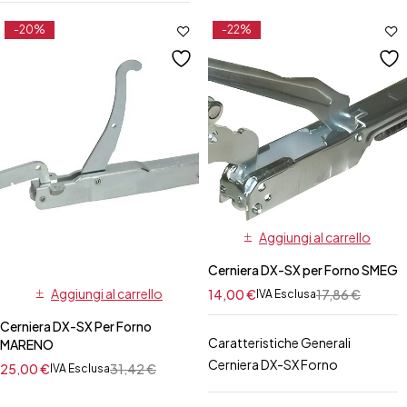
-20%
-22%
Aggiungi al carrello
Cerniera DX-SX per Forno SMEG
Aggiungi al carrello
14,00
€
17,86
€
IVA Esclusa
Cerniera DX-SX Per Forno
Caratteristiche Generali
MARENO
Cerniera DX-SX Forno
25,00
€
31,42
€
IVA Esclusa