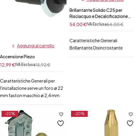
Brillantante Solido C25 per
Risciacquo e Decalcificazione
Professionale
54,00
€
64,00
€
IVA Esclusa
Electrolux/Zanussi per Forno 50
pz
Caratteristiche Generali
Aggiungi al carrello
Brillantante Disincrostante
Accensione Piezo
12,99
€
15,92
€
IVA Esclusa
Caratteristiche Generali per
l'installazione serve un foro ø 22
mm faston maschio ø 2,4 mm
-20%
-20%