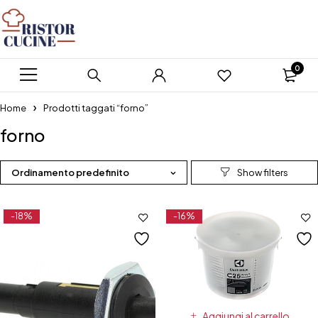
0
Home
Prodotti taggati “forno”
forno
Ordinamento predefinito
-18%
-16%
Aggiungi al carrello