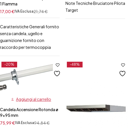
Note Tecniche Bruciatore Pilota
1 Fiamma
Target
17,00
€
21,74
€
IVA Esclusa
Caratteristiche Generali fornito
senza candela, ugello e
guarnizione fornito con
raccordo per termocoppia
-20%
-48%
Aggiungi al carrello
Candela Accensione Rotonda ø
9×95 mm
75,99
€
94,84
€
IVA Esclusa