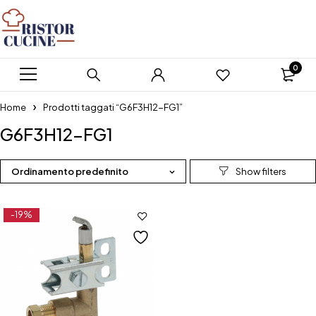
0
Home
Prodotti taggati “G6F3H12-FG1”
G6F3H12-FG1
Ordinamento predefinito
-19%