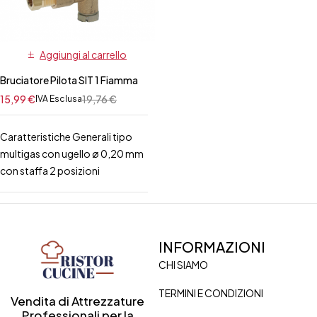
Aggiungi al carrello
Bruciatore Pilota SIT 1 Fiamma
15,99
€
19,76
€
IVA Esclusa
Caratteristiche Generali tipo
multigas con ugello ø 0,20 mm
con staffa 2 posizioni
INFORMAZIONI
CHI SIAMO
TERMINI E CONDIZIONI
Vendita di Attrezzature
Professionali per la