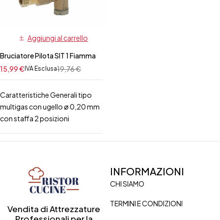
Aggiungi al carrello
Bruciatore Pilota SIT 1 Fiamma
15,99
€
19,76
€
IVA Esclusa
Caratteristiche Generali tipo
multigas con ugello ø 0,20 mm
con staffa 2 posizioni
INFORMAZIONI
CHI SIAMO
TERMINI E CONDIZIONI
Vendita di Attrezzature
Professionali per la