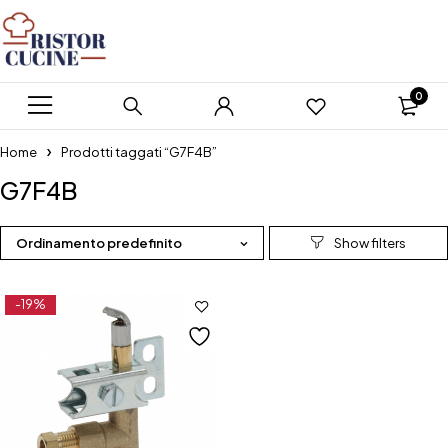
0
Home
Prodotti taggati “G7F4B”
G7F4B
Ordinamento predefinito
-19%