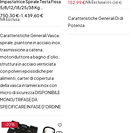
Impastatrice Spirale Testa Fissa
152,99
€
191,08
€
IVA Esclusa
5/8/12/18/25/38 Kg
Mono/TRIfase
750,30
€
-
1.439,60
€
Caratteristiche Generali Di di
IVA Esclusa
Potenza
Caratteristiche Generali Vasca,
spirale, piantone in acciaio inox;
trasmissione a catena,
motoriduttore a bagno d’olio,
struttura in acciaio verniciata
con polveri epossidiche per
alimenti, carter di copertura
della vasca in lamiera inox con
micro di sicurezza DISPONIBILE
MONO/TRIFASE DA
SPECIFICARE IN FASE D'ORDINE
-20%