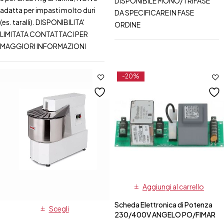
DISPONIBILE MONO/TRIFASE
adatta per impasti molto duri
DA SPECIFICARE IN FASE
(es. taralli). DISPONIBILITA'
ORDINE
LIMITATA CONTATTACI PER
MAGGIORI INFORMAZIONI
-20%
Aggiungi al carrello
Scheda Elettronica di Potenza
Scegli
230/400V ANGELO PO/FIMAR