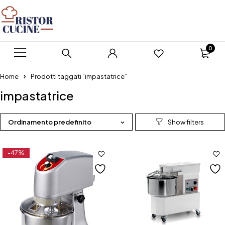
0
Home
Prodotti taggati “impastatrice”
impastatrice
Ordinamento predefinito
-47%