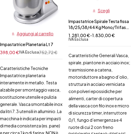
Scegli
Impastatrice Spirale Testa fissa
18/25/38/44 Kg Mono/Trifase
Serie Special
Aggiungi al carrello
1.281,00
€
-
1.830,00
€
IVA Esclusa
Impastatrice Planetaria Lt 7
398,00
€
752,72
€
IVA Esclusa
Caratteristiche Generali Vasca,
spirale, piantone in acciaio inox;
Caratteristiche Tecniche
trasmissione a catena,
Impastatrice planetaria
motoriduttore a bagno d’olio,
interamente in metallo. Testa
struttura in acciaio verniciata
alzabile per smontaggio vasca,
con polveri epossidiche per
sostituzione utensile e pulizia
alimenti, carter di copertura
generale. Vasca smontabile inox
della vasca con filo inox e micro
da litri 7. 3 utensili in alluminio. La
di sicurezza timer, interruttore
macchina è indicata per impasti
0/1, fungo d’emergenza e 4
di media consistenza (es. pane)
ruote di cui 2 con freno
e per circa 1 kg di farina; NON è