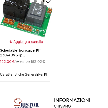
Aggiungi al carrello
Scheda Elettronica per KIT
230/40V 5Hp
ZANUSSI/ELECTROLUX
122,00
€
153,02
€
IVA Esclusa
Caratteristiche Generali Per KIT
INFORMAZIONI
CHI SIAMO