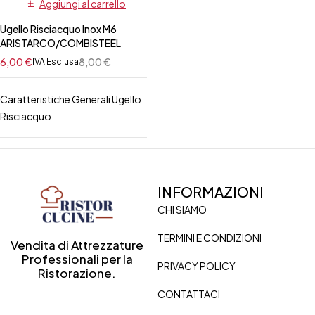
Aggiungi al carrello
Ugello Risciacquo Inox M6
ARISTARCO/COMBISTEEL
6,00
€
8,00
€
IVA Esclusa
Caratteristiche Generali Ugello
Risciacquo
INFORMAZIONI
CHI SIAMO
TERMINI E CONDIZIONI
Vendita di Attrezzature
Professionali per la
PRIVACY POLICY
Ristorazione.
CONTATTACI