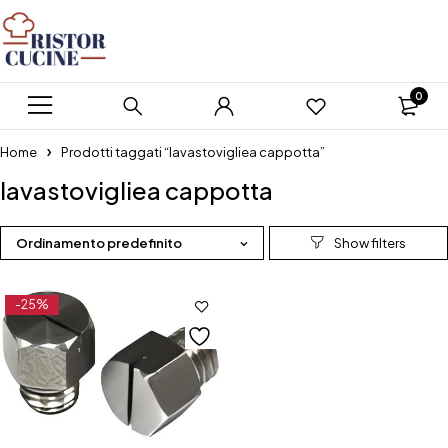
0
Home
Prodotti taggati “lavastovigliea cappotta”
lavastovigliea cappotta
Ordinamento predefinito
-25%