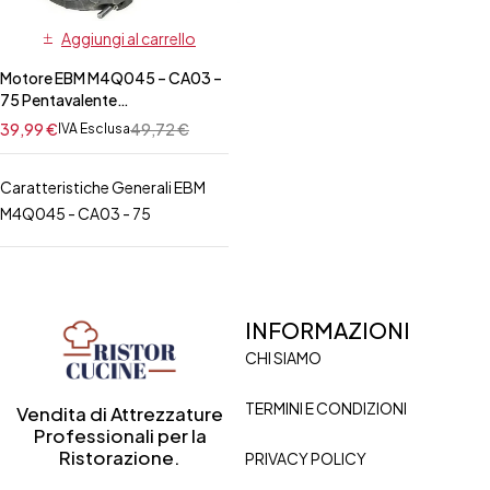
Aggiungi al carrello
Motore EBM M4Q045 – CA03 –
75 Pentavalente
FRIULINOX/FAGOR
39,99
€
49,72
€
IVA Esclusa
Caratteristiche Generali EBM
M4Q045 - CA03 - 75
INFORMAZIONI
CHI SIAMO
TERMINI E CONDIZIONI
Vendita di Attrezzature
Professionali per la
Ristorazione.
PRIVACY POLICY