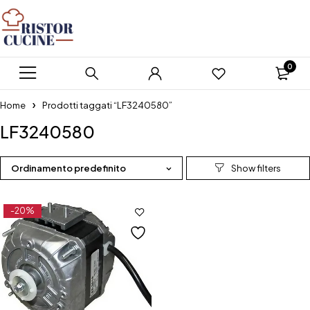
0
Home
Prodotti taggati “LF3240580”
LF3240580
Ordinamento predefinito
-20%