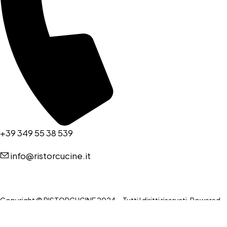
+39 349 55 38 539
info@ristorcucine.it
Copyright © RISTORCUCINE 2024 – Tutti I diritti riservati. Powered
by:
imapassionweb