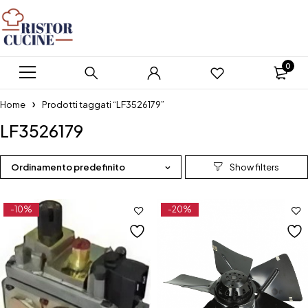
0
Home
Prodotti taggati “LF3526179”
LF3526179
Ordinamento predefinito
-10%
-20%