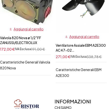
Aggiungi al carrello
Aggiungi al carrello
Valvola 820 Nova ø 1/2″FF
ZANUSSI/ELECTROLUX
Ventilatore Assiale EBM A2E300
172,00
€
191,00
€
IVA Esclusa
AC47-02
ZANUSSI/ELECTROLUX
271,00
€
338,78
€
IVA Esclusa
Caratteristiche Generali Valvola
820 Nova
Caratteristiche Generali EBM
A2E300
INFORMAZIONI
CHI SIAMO