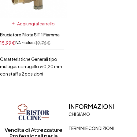
Aggiungi al carrello
Bruciatore Pilota SIT 1 Fiamma
15,99
€
19,76
€
IVA Esclusa
Caratteristiche Generali tipo
multigas con ugello ø 0,20 mm
con staffa 2 posizioni
INFORMAZIONI
CHI SIAMO
TERMINI E CONDIZIONI
Vendita di Attrezzature
Professionali per la