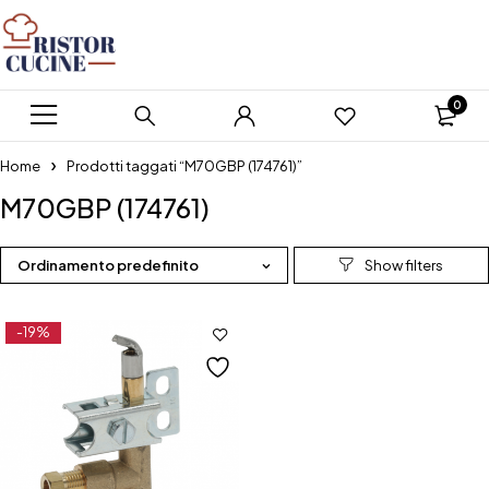
0
Home
Prodotti taggati “M70GBP (174761)”
M70GBP (174761)
Ordinamento predefinito
-19%