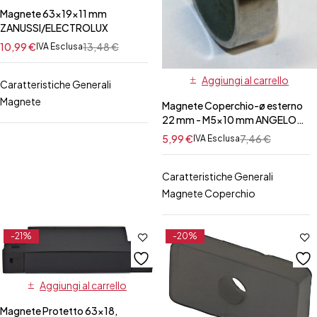
Magnete 63x19x11 mm
ZANUSSI/ELECTROLUX
10,99
€
13,48
€
IVA Esclusa
Aggiungi al carrello
Caratteristiche Generali
Magnete
Magnete Coperchio-ø esterno
22 mm - M5x10 mm ANGELO
PO/BERTO'S
5,99
€
7,46
€
IVA Esclusa
Caratteristiche Generali
Magnete Coperchio
-21%
-20%
Aggiungi al carrello
Magnete Protetto 63×18,