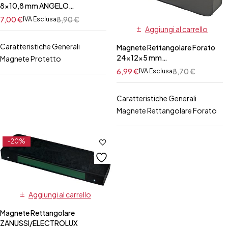
8×10,8 mm ANGELO
PO/SIRMAN
7,00
€
8,90
€
IVA Esclusa
Aggiungi al carrello
Caratteristiche Generali
Magnete Rettangolare Forato
24x12x5 mm
Magnete Protetto
COMENDA/MODULAR
6,99
€
8,70
€
IVA Esclusa
Caratteristiche Generali
Magnete Rettangolare Forato
-20%
Aggiungi al carrello
Magnete Rettangolare
ZANUSSI/ELECTROLUX