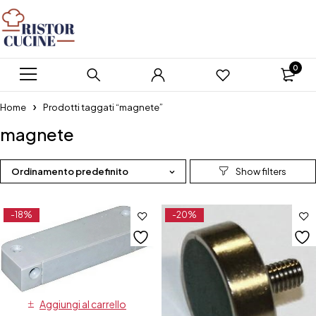
0
Home
Prodotti taggati “magnete”
magnete
Ordinamento predefinito
-18%
-20%
Aggiungi al carrello