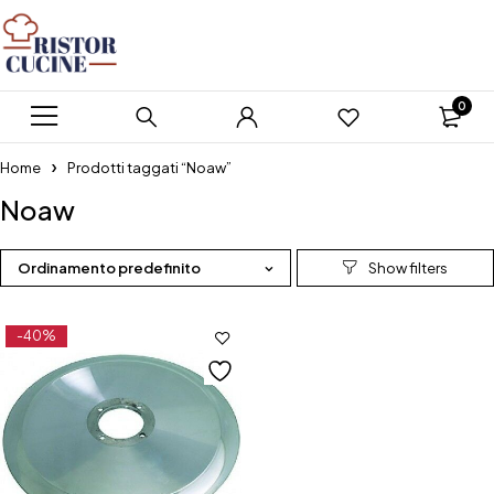
0
Home
Prodotti taggati “Noaw”
Noaw
Ordinamento predefinito
-40%