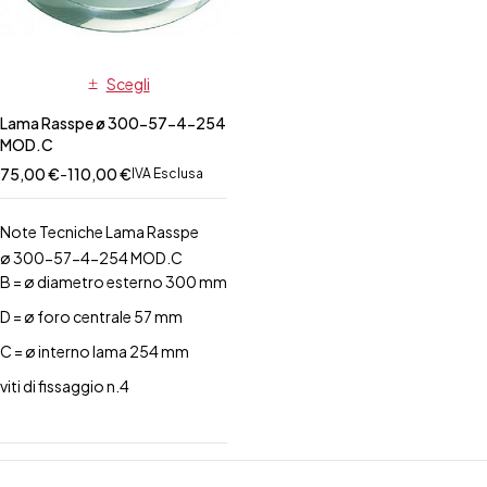
Scegli
Lama Rasspe ø 300-57-4-254
MOD.C
75,00
€
-
110,00
€
IVA Esclusa
Note Tecniche Lama Rasspe
ø 300-57-4-254 MOD.C
B = ø diametro esterno 300 mm
D = ø foro centrale 57 mm
C = ø interno lama 254 mm
viti di fissaggio n.4