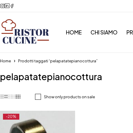
HOME
CHI SIAMO
P
Home
Prodotti taggati “pelapatatepianocottura”
pelapatatepianocottura
Show only products on sale
-20%