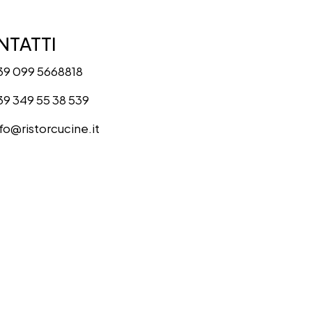
TATTI
39 099 5668818
39 349 55 38 539
nfo@ristorcucine.it