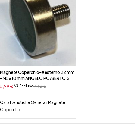
Magnete Coperchio-ø esterno 22 mm
- M5x10 mm ANGELO PO/BERTO'S
5,99
€
7,46
€
IVA Esclusa
Caratteristiche Generali Magnete
Coperchio