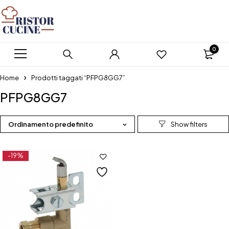
0
Home
Prodotti taggati “PFPG8GG7”
PFPG8GG7
Ordinamento predefinito
-19%