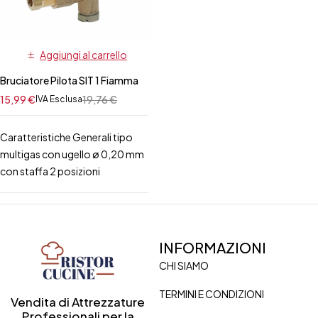
Aggiungi al carrello
Bruciatore Pilota SIT 1 Fiamma
15,99
€
19,76
€
IVA Esclusa
Caratteristiche Generali tipo
multigas con ugello ø 0,20 mm
con staffa 2 posizioni
INFORMAZIONI
CHI SIAMO
TERMINI E CONDIZIONI
Vendita di Attrezzature
Professionali per la