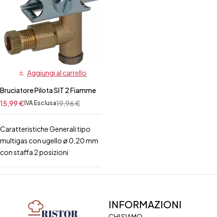
Aggiungi al carrello
Bruciatore Pilota SIT 2 Fiamme
15,99
€
19,96
€
IVA Esclusa
Caratteristiche Generali tipo
multigas con ugello ø 0,20 mm
con staffa 2 posizioni
INFORMAZIONI
CHI SIAMO