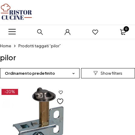
0
Home
Prodotti taggati “pilor”
pilor
Ordinamento predefinito
-20%