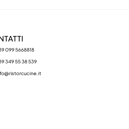
TATTI
39 099 5668818
39 349 55 38 539
nfo@ristorcucine.it