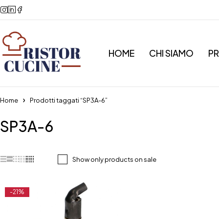
HOME
CHI SIAMO
P
Home
Prodotti taggati “SP3A-6”
SP3A-6
Show only products on sale
-21%