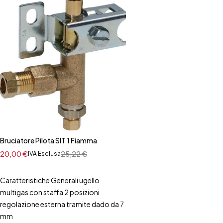
Bruciatore Pilota SIT 1 Fiamma
20,00
€
25,22
€
IVA Esclusa
Caratteristiche Generali ugello
multigas con staffa 2 posizioni
regolazione esterna tramite dado da 7
mm