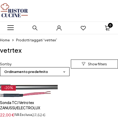
0
Home
Prodotti taggati “vetrtex”
vetrtex
Sort by
Ordinamento predefinito
-20%
Sonda TCJ Vetrotex
ZANUSSI/ELECTROLUX
22,00
€
27,52
€
IVA Esclusa