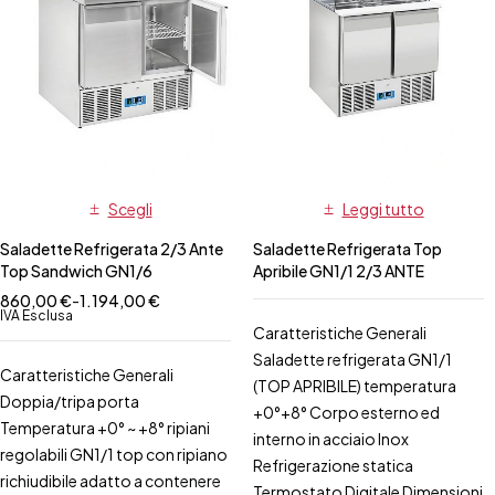
Scegli
Leggi tutto
Saladette Refrigerata 2/3 Ante
Saladette Refrigerata Top
Top Sandwich GN1/6
Apribile GN1/1 2/3 ANTE
860,00
€
-
1.194,00
€
IVA Esclusa
Caratteristiche Generali
Saladette refrigerata GN1/1
Caratteristiche Generali
(TOP APRIBILE) temperatura
Doppia/tripa porta
+0°+8° Corpo esterno ed
Temperatura +0° ~ +8° ripiani
interno in acciaio Inox
regolabili GN1/1 top con ripiano
Refrigerazione statica
richiudibile adatto a contenere
Termostato Digitale Dimensioni