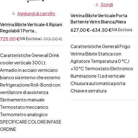
Scegli
Aggiungi al carrello
Vetrina Bibite Verticale Porta
Battente Vetro Bianca/Nera
Vetrina Bibite Verticale 4 Ripiani
627,00
€
-
634,50
€
IVA Esclusa
Regolabili 1 Porta
Autochiudente 300 Lt
725,00
€
1.193,00
€
IVA Esclusa
Bianca/Nera
Caratteristiche Generali Frigo
Vetrina Bibite Statica con
Caratteristiche Generali Drink
Agitatore Temperatura 0 °C /
cooler verticale 300 Lt.
+10 °C Termostato Elettronico
Armadio in acciaio verniciato
Illuminazione 1 Led verticale
bianco sia interno che esterno
Chiusura automatica porta
Refrigerazione Roll-Bond con
Chiave e serratura
ventilatore di assistenza
Sbrinamento manuale
Termostato meccanico
Termometro analogico
SPECIFICARE COLORE IN FASE
ORDINE