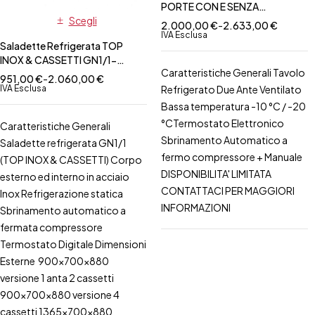
PORTE CON E SENZA
Scegli
ALZATINA-PROF. 60
2.000,00
€
-
2.633,00
€
IVA Esclusa
Saladette Refrigerata TOP
INOX & CASSETTI GN1/1-
Caratteristiche Generali Tavolo
misure varie
951,00
€
-
2.060,00
€
IVA Esclusa
Refrigerato Due Ante Ventilato
Bassa temperatura
-10 °C / -20
°C
Termostato Elettronico
Caratteristiche Generali
Sbrinamento Automatico a
Saladette refrigerata GN1/1
fermo compressore + Manuale
(TOP INOX & CASSETTI) Corpo
DISPONIBILITA' LIMITATA
esterno ed interno in acciaio
CONTATTACI PER MAGGIORI
Inox Refrigerazione statica
INFORMAZIONI
Sbrinamento automatico a
fermata compressore
Termostato Digitale Dimensioni
Esterne 900x700x880
versione 1 anta 2 cassetti
900x700x880 versione 4
cassetti 1365x700x880