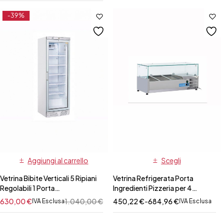
-39%
Aggiungi al carrello
Scegli
Vetrina Bibite Verticali 5 Ripiani
Vetrina Refrigerata Porta
Regolabili 1 Porta
Ingredienti Pizzeria per 4
Autochiudente 350 Lt625,99
Vaschette GN1/4-misure varie-
630,00
€
1.040,00
€
450,22
€
-
684,96
€
IVA Esclusa
IVA Esclusa
prof. 330 mm