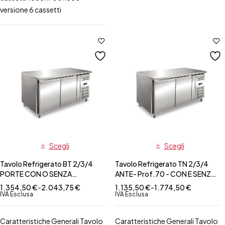
versione 6 cassetti
Scegli
Scegli
Tavolo Refrigerato BT 2/3/4
Tavolo Refrigerato TN 2/3/4
PORTE CON O SENZA
ANTE- Prof.70 - CON E SENZA
ALZATINA- Prof.70
ALZATINA-DISPONIBILI
1.354,50
€
-
2.043,75
€
1.135,50
€
-
1.774,50
€
VERSIONI CON ANTE VETRO E
IVA Esclusa
IVA Esclusa
CASSETTI
Caratteristiche Generali Tavolo
Caratteristiche Generali Tavolo