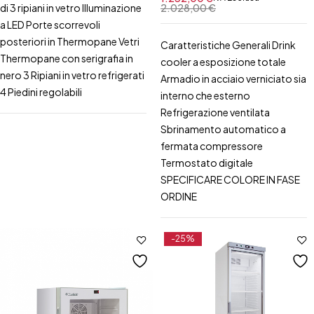
Bianca/Nera
di 3 ripiani in vetro Illuminazione
2.028,00
€
a LED Porte scorrevoli
posteriori in Thermopane Vetri
Caratteristiche Generali Drink
Thermopane con serigrafia in
cooler a esposizione totale
nero 3 Ripiani in vetro refrigerati
Armadio in acciaio verniciato sia
4 Piedini regolabili
interno che esterno
Refrigerazione ventilata
Sbrinamento automatico a
fermata compressore
Termostato digitale
SPECIFICARE COLORE IN FASE
ORDINE
-25%