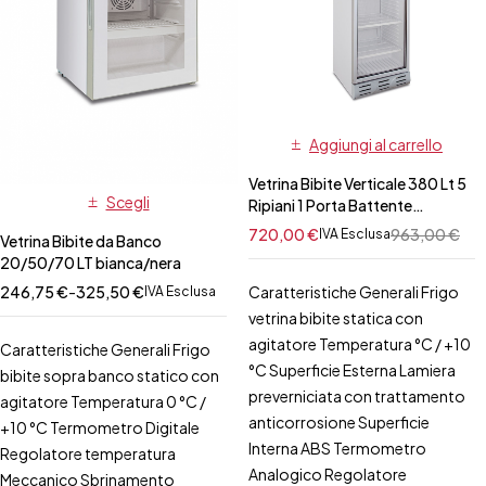
Aggiungi al carrello
Vetrina Bibite Verticale 380 Lt 5
Scegli
Ripiani 1 Porta Battente
Bianca/Nera
720,00
€
963,00
€
IVA Esclusa
Vetrina Bibite da Banco
20/50/70 LT bianca/nera
Caratteristiche Generali Frigo
246,75
€
-
325,50
€
IVA Esclusa
vetrina bibite statica con
agitatore Temperatura °C / +10
Caratteristiche Generali Frigo
°C Superficie Esterna Lamiera
bibite sopra banco statico con
preverniciata con trattamento
agitatore Temperatura 0 °C /
anticorrosione Superficie
+10 °C Termometro Digitale
Interna ABS Termometro
Regolatore temperatura
Analogico Regolatore
Meccanico Sbrinamento