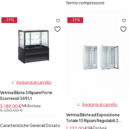
fermo compressore
-39%
-39%
Aggiungi al carrello
Vetrina Bibite 3 Ripiani Porte
Scorrevoli 349 Lt
Aggiungi al carrello
3.189,00
€
IVA Esclusa
5.250,00
€
Vetrina Bibite ad Esposizione
Totale 10 Ripiani Regolabili 2
Caratteristiche Generali Dotato
Porte Battenti 1050 Lt
1.232,00
€
IVA Esclusa