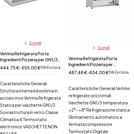
Scegli
Scegli
Vetrina Refrigerata Porta
Vetrina Refrigerata Porta
Ingredienti Pizzeria per GN1/3-
Ingredienti Pizzeria per
misure varie-prof.395mm
444,75
€
-
555,00
€
IVA Esclusa
Vaschette GN1/3-Misure varie-
487,48
€
-
834,00
€
IVA Esclusa
prof. 395mm
Caratteristiche Generali
Caratteristiche Generali Vetrine
Struttura interna ed esterna in
refrigerate orizzontali
acciaio inox Vetrina Refrigerata
Vaschette GN1/3 temperatura
Statica per vaschette GN1/3
+2°~ +8° Refrigerazione statica
Sovrastruttura in vetro Classe
Sbrinamento automatico a
Climatica 4 Termostato
fermata compressore
elettronico VASCHETTE NON
Termostato Digitale
INCLUSE