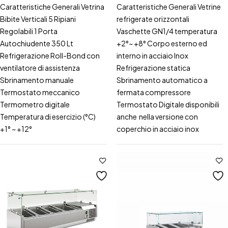
Caratteristiche Generali Vetrina
Caratteristiche Generali Vetrine
Bibite Verticali 5 Ripiani
refrigerate orizzontali
Regolabili 1 Porta
Vaschette GN1/4 temperatura
Autochiudente 350 Lt
+2°~ +8° Corpo esterno ed
Refrigerazione Roll-Bond con
interno in acciaio Inox
ventilatore di assistenza
Refrigerazione statica
Sbrinamento manuale
Sbrinamento automatico a
Termostato meccanico
fermata compressore
Termometro digitale
Termostato Digitale disponibili
Temperatura di esercizio (°C)
anche nella versione con
+1° ~ +12°
coperchio in acciaio inox