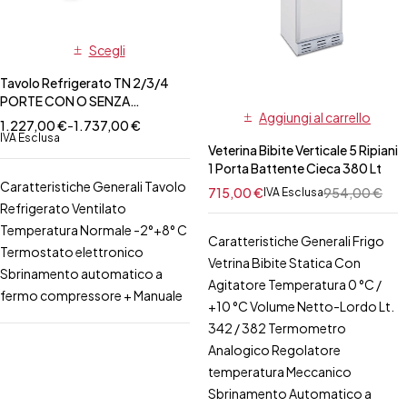
Scegli
Tavolo Refrigerato TN 2/3/4
PORTE CON O SENZA
Aggiungi al carrello
ALZATINA-PROF.60 CM
1.227,00
€
-
1.737,00
€
IVA Esclusa
Veterina Bibite Verticale 5 Ripiani
1 Porta Battente Cieca 380 Lt
Caratteristiche Generali Tavolo
715,00
€
954,00
€
IVA Esclusa
Refrigerato Ventilato
Temperatura Normale -2°+8° C
Caratteristiche Generali Frigo
Termostato elettronico
Vetrina Bibite Statica Con
Sbrinamento automatico a
Agitatore Temperatura 0 °C /
fermo compressore + Manuale
+10 °C Volume Netto-Lordo Lt.
342 / 382 Termometro
Analogico Regolatore
temperatura Meccanico
Sbrinamento Automatico a