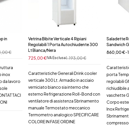
p in
Vetrina Bibite Verticale 4 Ripiani
Saladette R
Regolabili 1 Porta Autochiudente 300
Sandwich 
Lt Bianca/Nera
1,00
€
860,00
€
-
725,00
€
1.193,00
€
IVA Esclusa
ruttura
Caratterist
Caratteristiche Generali Drink cooler
o inox
porta Tempe
verticale 300 Lt. Armadio in acciaio
o da lavoro
regolabili G
verniciato bianco sia interno che
sole
richiudibile
esterno Refrigerazione Roll-Bond con
CONTATTACI
vaschette G
ventilatore di assistenza Sbrinamento
IONI
Corpo ester
manuale Termostato meccanico
Inox Refrig
Termometro analogico SPECIFICARE
Sbrinament
COLORE IN FASE ORDINE
compresso