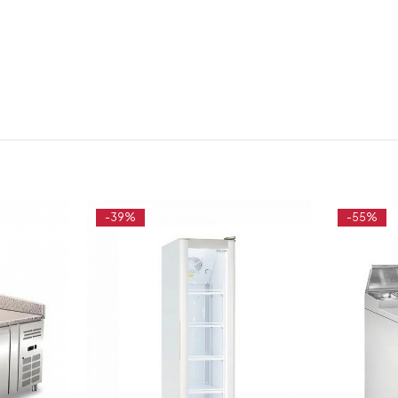
-39%
-55%