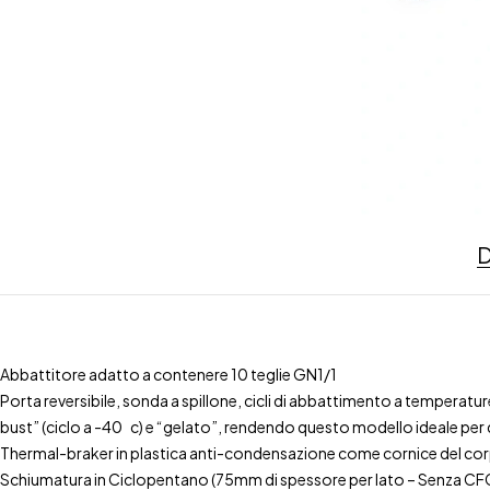
D
Abbattitore adatto a contenere 10 teglie GN1/1
Porta reversibile, sonda a spillone, cicli di abbattimento a temperat
bust” (ciclo a -40 c) e “gelato”, rendendo questo modello ideale per q
Thermal-braker in plastica anti-condensazione come cornice del corp
Schiumatura in Ciclopentano (75mm di spessore per lato – Senza CF