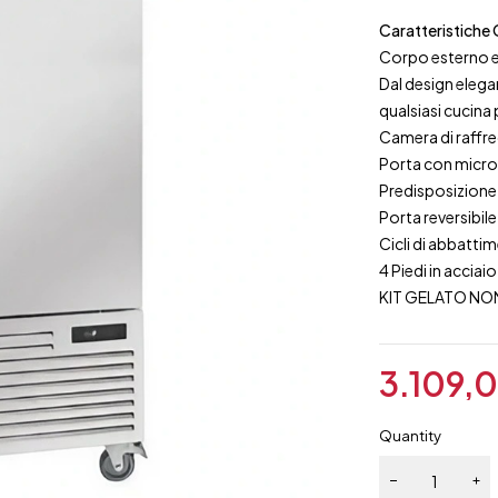
Caratteristiche 
Corpo esterno ed
Dal design elega
qualsiasi cucina
Camera di raffr
Porta con micro
Predisposizione
Porta reversibile
Cicli di abbatti
4 Piedi in acciai
KIT GELATO NO
3.109,
Quantity