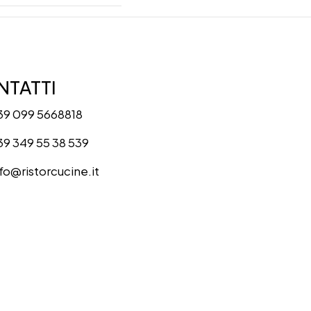
TATTI
39 099 5668818
39 349 55 38 539
nfo@ristorcucine.it