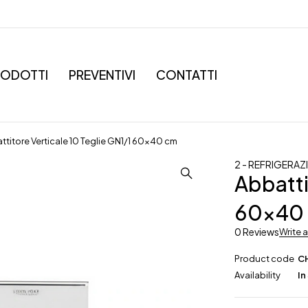
RODOTTI
PREVENTIVI
CONTATTI
ttitore Verticale 10 Teglie GN1/1 60×40 cm
2 - REFRIGERA
Abbatti
60×40
0 Reviews
Write 
Product code
C
Availability
In