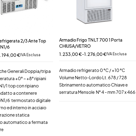
Armadio Frigo TN LT 700 1 Porta
efrigerata 2/3 Ante Top
CHIUSA/VETRO
GN1/6
1.233,00
€
-
1.276,00
€
IVA Esclusa
1.194,00
€
IVA Esclusa
Armadio refrigerato 0 °C / +10 °C
iche Generali Doppia/tripa
Volume Netto-Lordo Lt. 678 / 728
ratura +0° ~ +8° ripiani
Sbrinamento automatico Chiave e
N1/1 top con ripiano
serratura Mensole N° 4 - mm 707 x 466
 adatto a contenere
N1/6 termostato digitale
no ed interno in acciaio
erazione statica
o automatico a fermata
re