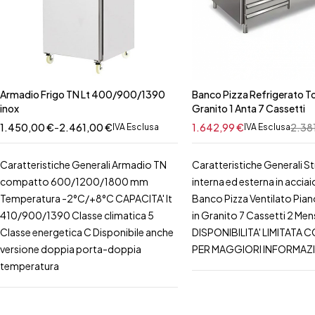
Armadio Frigo TN Lt 400/900/1390
Banco Pizza Refrigerato To
inox
Granito 1 Anta 7 Cassetti
1.450,00
€
-
2.461,00
€
1.642,99
€
2.38
IVA Esclusa
IVA Esclusa
Caratteristiche Generali Armadio TN
Caratteristiche Generali St
compatto 600/1200/1800 mm
interna ed esterna in acciai
Temperatura -2°C/+8°C CAPACITA' lt
Banco Pizza Ventilato Pian
410/900/1390 Classe climatica 5
in Granito 7 Cassetti 2 Men
Classe energetica C Disponibile anche
DISPONIBILITA' LIMITATA 
versione doppia porta-doppia
PER MAGGIORI INFORMAZ
temperatura