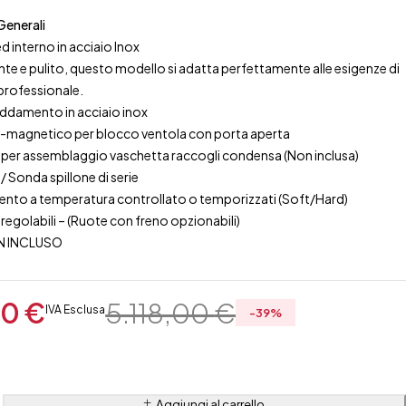
Generali
 interno in acciaio Inox
nte e pulito, questo modello si adatta perfettamente alle esigenze di
 professionale.
eddamento in acciaio inox
-magnetico per blocco ventola con porta aperta
 per assemblaggio vaschetta raccogli condensa (Non inclusa)
 / Sonda spillone di serie
mento a temperatura controllato o temporizzati (Soft/Hard)
o regolabili – (Ruote con freno opzionabili)
N INCLUSO
00
€
5.118,00
€
IVA Esclusa
-
39
%
Aggiungi al carrello