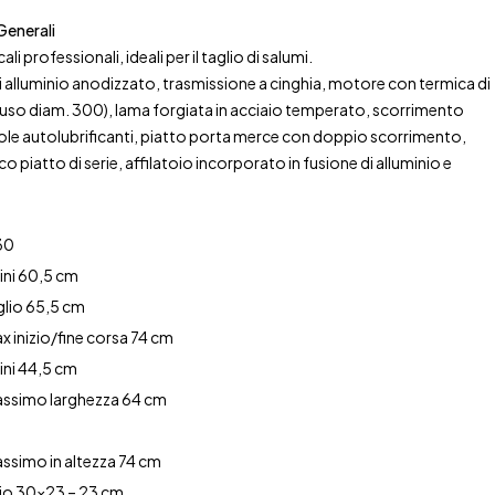
Generali
cali professionali, ideali per il taglio di salumi.
di alluminio anodizzato, trasmissione a cinghia, motore con termica di
uso diam. 300), lama forgiata in acciaio temperato, scorrimento
ole autolubrificanti, piatto porta merce con doppio scorrimento,
o piatto di serie, affilatoio incorporato in fusione di alluminio e
e
30
ini 60,5 cm
lio 65,5 cm
 inizio/fine corsa 74 cm
ini 44,5 cm
ssimo larghezza 64 cm
simo in altezza 74 cm
lio 30×23 – 23 cm