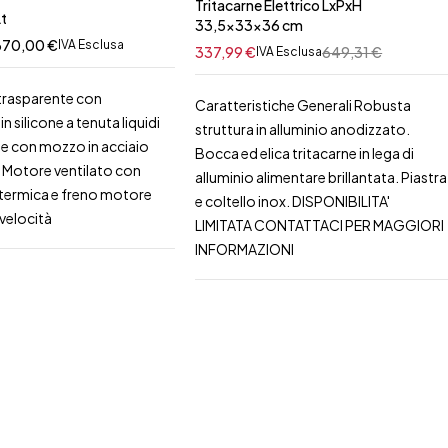
Tritacarne Elettrico LxPxH
Lt
33,5x33x36 cm
670,00
€
IVA Esclusa
337,99
€
649,31
€
IVA Esclusa
trasparente con
Caratteristiche Generali Robusta
n silicone a tenuta liquidi
struttura in alluminio anodizzato.
e con mozzo in acciaio
Bocca ed elica tritacarne in lega di
6 Motore ventilato con
alluminio alimentare brillantata. Piastra
termica e freno motore
e coltello inox. DISPONIBILITA'
 velocità
LIMITATA CONTATTACI PER MAGGIORI
INFORMAZIONI