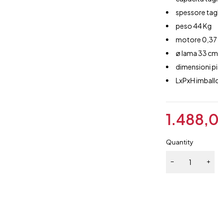
spessore tag
peso 44 Kg
motore 0,37
ø lama 33 c
dimensioni p
LxPxH imbal
1.488,
Quantity