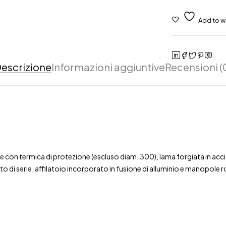
escrizione
Informazioni aggiuntive
Recensioni (
re con termica di protezione (escluso diam. 300), lama forgiata in acc
 di serie, affilatoio incorporato in fusione di alluminio e manopole 