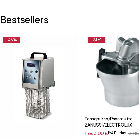
Bestsellers
-46%
-24%
Passapurea/Passatutto
ZANUSSI/ELECTROLUX
1.663,00
€
2.18
IVA Esclusa