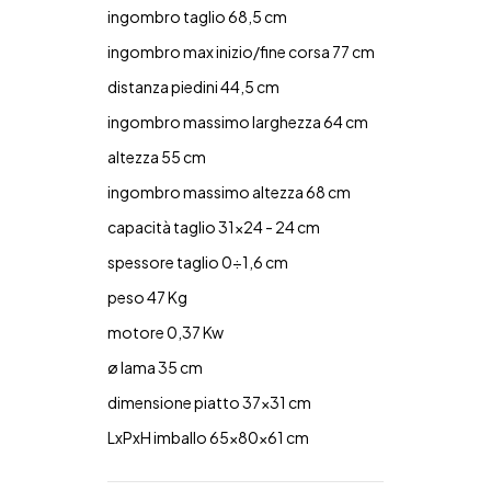
ingombro taglio 68,5 cm
ingombro max inizio/fine corsa 77 cm
distanza piedini 44,5 cm
ingombro massimo larghezza 64 cm
altezza 55 cm
ingombro massimo altezza 68 cm
capacità taglio 31x24 - 24 cm
spessore taglio 0÷1,6 cm
peso 47 Kg
motore 0,37 Kw
ø lama 35 cm
dimensione piatto 37x31 cm
LxPxH imballo 65x80x61 cm