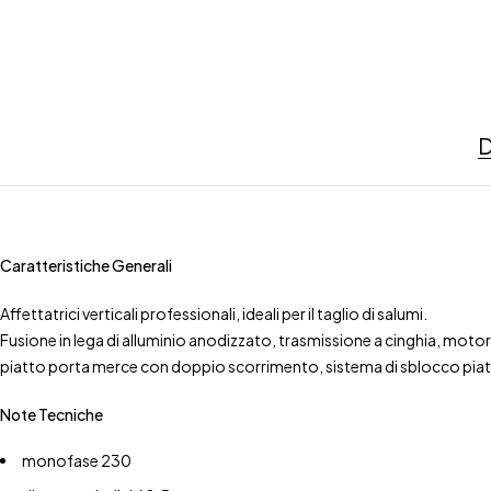
D
Caratteristiche Generali
Affettatrici verticali professionali, ideali per il taglio di salumi.
Fusione in lega di alluminio anodizzato, trasmissione a cinghia, moto
piatto porta merce con doppio scorrimento, sistema di sblocco piatto
Note Tecniche
monofase 230