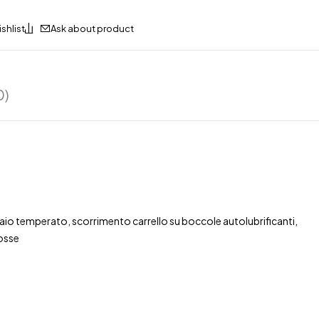
Ask about product
0)
iaio temperato, scorrimento carrello su boccole autolubrificanti,
rosse