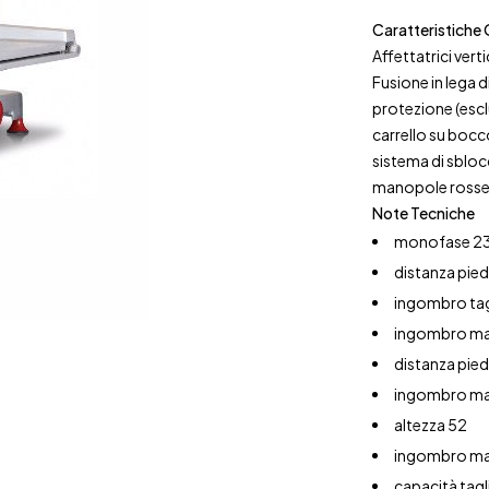
Caratteristiche 
Affettatrici verti
Fusione in lega 
protezione (escl
carrello su bocc
sistema di sblocc
manopole ross
Note Tecniche
monofase 2
distanza pied
ingombro tag
ingombro max
distanza pied
ingombro ma
altezza 52
ingombro mas
capacità tag