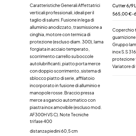
Caratteristiche Generali Affettatrici
Cutter 6/9 
verticali professionali, ideali per il
565,00
€
-
taglio di salumi. Fusione in lega di
alluminio anodizzato, trasmissione a
Coperchio 
cinghia, motore con termica di
guarnizione i
protezione (escluso diam. 300), lama
Gruppo lam
forgiata in acciaio temperato,
inox S.S 31
scorrimento carrello su boccole
protezione 
autolubrificanti, piatto porta merce
Variatore di
con doppio scorrimento, sistema di
sblocco piatto di serie, affilatoio
incorporato in fusione di alluminio e
manopole rosse. Braccio pressa
merce a sgancio automatico con
piastra inox amovibile (escluso mod.
AF300H VS C). Note Tecniche
trifase 400
distanza piedini 60,5 cm