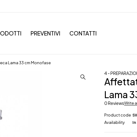
RODOTTI
PREVENTIVI
CONTATTI
 Horeca Lama 33 cm Monofase
4 - PREPARAZI
Affetta
Lama 3
0 Reviews
Write 
Product code
S
Availability
In