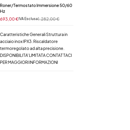
Roner/Termostato Immersione 50/60
Hz
693,00
€
1.282,00
€
IVA Esclusa
Caratteristiche Generali Struttura in
acciaio inox IPX3. Riscaldatore
termoregolato ad alta precisione.
DISPONIBILITA' LIMITATA CONTATTACI
PER MAGGIORI INFORMAZIONI