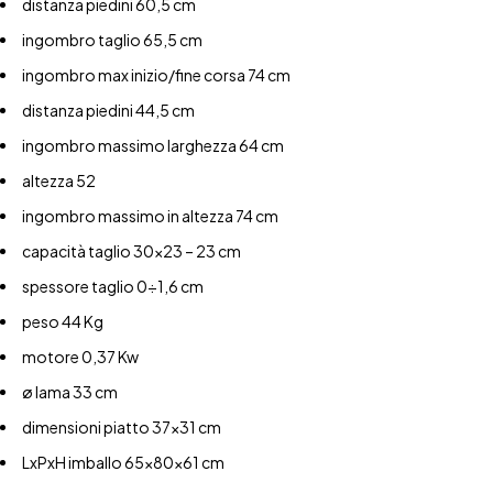
distanza piedini 60,5 cm
ingombro taglio 65,5 cm
ingombro max inizio/fine corsa 74 cm
distanza piedini 44,5 cm
ingombro massimo larghezza 64 cm
altezza 52
ingombro massimo in altezza 74 cm
capacità taglio 30×23 – 23 cm
spessore taglio 0÷1,6 cm
peso 44 Kg
motore 0,37 Kw
ø lama 33 cm
dimensioni piatto 37×31 cm
LxPxH imballo 65x80x61 cm