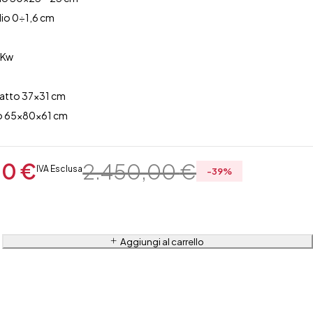
lio 0÷1,6 cm
 Kw
m
iatto 37×31 cm
lo 65x80x61 cm
00
€
2.450,00
€
IVA Esclusa
-
39
%
Aggiungi al carrello