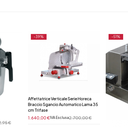
-39%
-51%
Affettatrice Verticale Serie Horeca
Braccio Sgancio Automatico Lama 35
cm Trifase
1.640,00
€
2.700,00
€
IVA Esclusa
2,95
€