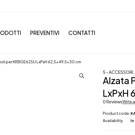
RODOTTI
PREVENTIVI
CONTATTI
cioli per KRBGE625U LxPxH 62,5×49,5×30 cm
5 - ACCESSORI
Alzata 
LxPxH 
0 Reviews
Write 
Product code
K
Availability
In