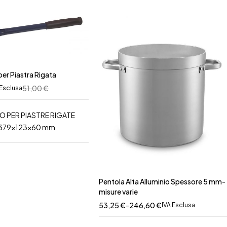
per Piastra Rigata
51,00
€
 Esclusa
O PER PIASTRE RIGATE
i 379x123x60 mm
Pentola Alta Alluminio Spessore 5 mm-
misure varie
53,25
€
-
246,60
€
IVA Esclusa