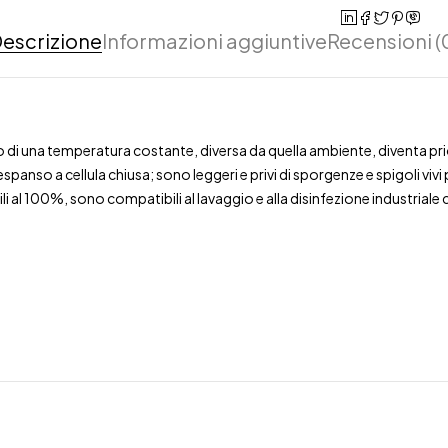
escrizione
Informazioni aggiuntive
Recensioni (
di una temperatura costante, diversa da quella ambiente, diventa priori
panso a cellula chiusa; sono leggeri e privi di sporgenze e spigoli vivi 
li al 100%, sono compatibili al lavaggio e alla disinfezione industriale