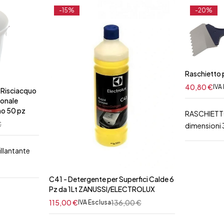
-15%
-20%
Raschietto 
40,80
€
IVA
r Risciacquo
ionale
no 50 pz
RASCHIETT
€
dimension
illantante
C41 - Detergente per Superfici Calde 6
Pz da 1Lt ZANUSSI/ELECTROLUX
115,00
€
136,00
€
IVA Esclusa