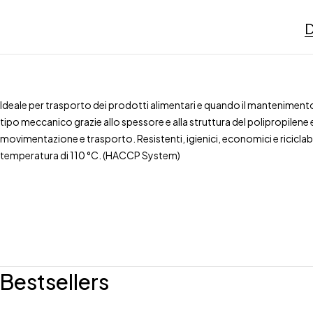
D
Ideale per trasporto dei prodotti alimentari e quando il mantenimento 
tipo meccanico grazie allo spessore e alla struttura del polipropilene es
movimentazione e trasporto. Resistenti, igienici, economici e riciclabi
temperatura di 110 °C. (HACCP System)
Bestsellers