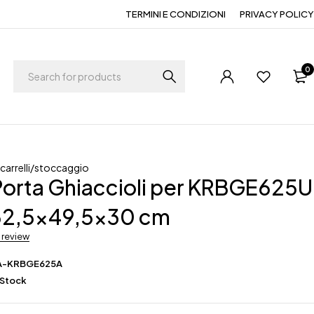
TERMINI E CONDIZIONI
PRIVACY POLICY
0
,
carrelli/stoccaggio
Porta Ghiaccioli per KRBGE625U
62,5×49,5×30 cm
a review
A-KRBGE625A
 Stock