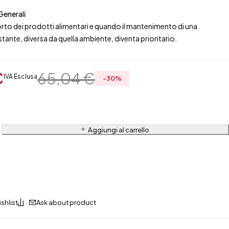
Generali
orto dei prodotti alimentari e quando il mantenimento di una
ante, diversa da quella ambiente, diventa prioritario.
€
65,04
€
IVA Esclusa
-
30
%
Aggiungi al carrello
Ask about product