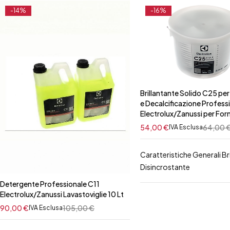
-14%
-16%
Brillantante Solido C25 pe
e Decalcificazione Profess
Electrolux/Zanussi per For
54,00
€
64,00
IVA Esclusa
Caratteristiche Generali Br
Disincrostante
Detergente Professionale C11
Electrolux/Zanussi Lavastoviglie 10 Lt
90,00
€
105,00
€
IVA Esclusa