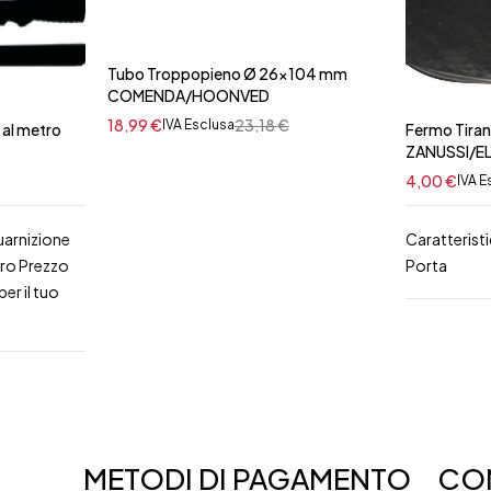
Tubo Troppopieno Ø 26x104 mm
COMENDA/HOONVED
18,99
€
23,18
€
IVA Esclusa
 al metro
Fermo Tiran
ZANUSSI/E
4,00
€
IVA E
uarnizione
Caratterist
tro Prezzo
Porta
er il tuo
METODI DI PAGAMENTO
CON