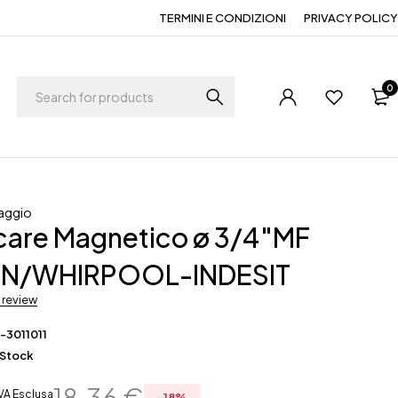
TERMINI E CONDIZIONI
PRIVACY POLICY
0
aggio
care Magnetico ø 3/4″MF
ON/WHIRPOOL-INDESIT
a review
-3011011
 Stock
18,36
€
IVA Esclusa
-
18
%