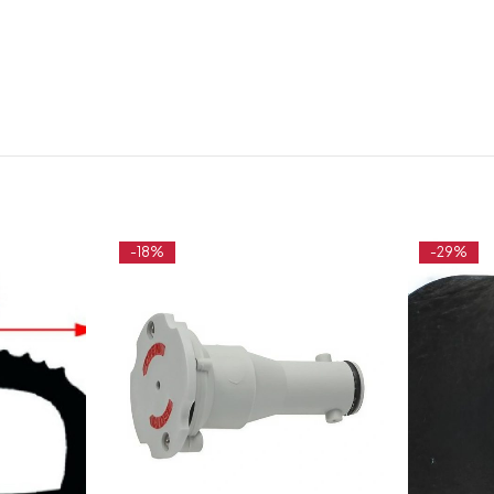
-18%
-29%