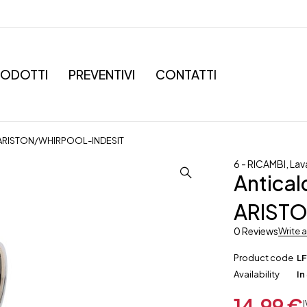
RODOTTI
PREVENTIVI
CONTATTI
F ARISTON/WHIRPOOL-INDESIT
6 - RICAMBI
,
Lav
Antical
ARIST
0 Reviews
Write 
Product code
LF
Availability
In
14,99
€