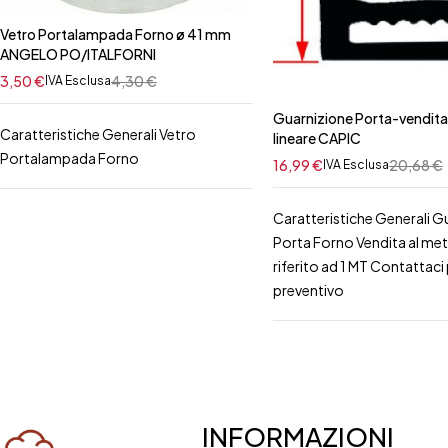
Vetro Portalampada Forno ø 41 mm
ANGELO PO/ITALFORNI
3,50
€
4,30
€
IVA Esclusa
Guarnizione Porta-vendita
Caratteristiche Generali Vetro
lineare CAPIC
Portalampada Forno
16,99
€
20,68
€
IVA Esclusa
Caratteristiche Generali G
Porta Forno Vendita al me
riferito ad 1 MT Contattaci p
preventivo
INFORMAZIONI