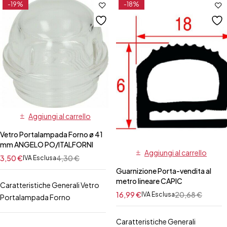
-19%
-18%
Aggiungi al carrello
Vetro Portalampada Forno ø 41
mm ANGELO PO/ITALFORNI
Aggiungi al carrello
3,50
€
4,30
€
IVA Esclusa
Guarnizione Porta-vendita al
metro lineare CAPIC
Caratteristiche Generali Vetro
16,99
€
20,68
€
IVA Esclusa
Portalampada Forno
Caratteristiche Generali