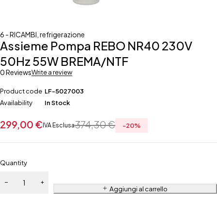
6 - RICAMBI
,
refrigerazione
Assieme Pompa REBO NR40 230V
50Hz 55W BREMA/NTF
0 Reviews
Write a review
Product code
LF-5027003
Availability
In Stock
299,00
€
374,30
€
IVA Esclusa
-
20
%
Quantity
Aggiungi al carrello