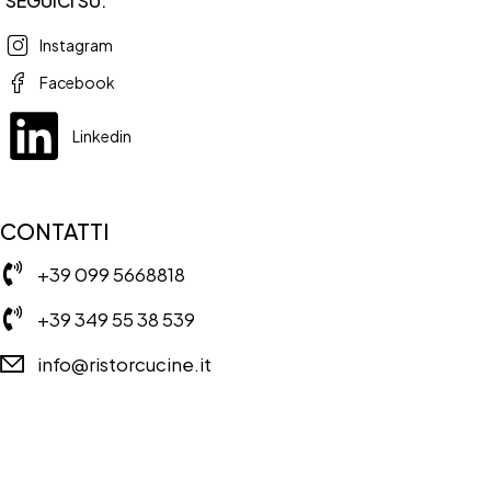
SEGUICI SU:
Instagram
Facebook
Linkedin
CONTATTI
+39 099 5668818
+39 349 55 38 539
info@ristorcucine.it
Copyright © RISTORCUCINE 2024 – Tutti I diritti riservati. Powered
by:
imapassionweb