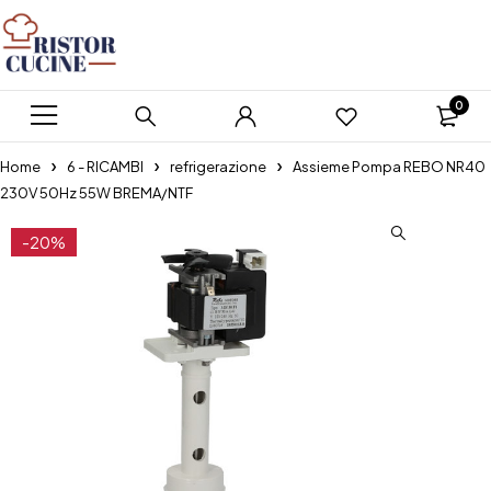
0
Home
6 - RICAMBI
refrigerazione
Assieme Pompa REBO NR40
230V 50Hz 55W BREMA/NTF
-20%