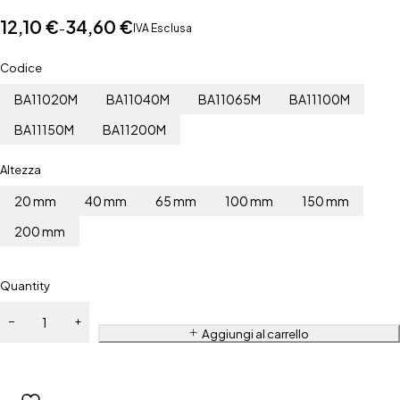
12,10
€
34,60
€
-
IVA Esclusa
Codice
BA11020M
BA11040M
BA11065M
BA11100M
BA11150M
BA11200M
Altezza
20 mm
40 mm
65 mm
100 mm
150 mm
200 mm
Quantity
Aggiungi al carrello