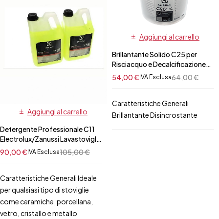
Aggiungi al carrello
Brillantante Solido C25 per
Risciacquo e Decalcificazione
Professionale
54,00
€
64,00
€
IVA Esclusa
Electrolux/Zanussi per Forno 50
pz
Caratteristiche Generali
Aggiungi al carrello
Brillantante Disincrostante
Detergente Professionale C11
Electrolux/Zanussi Lavastoviglie
10 Lt
90,00
€
105,00
€
IVA Esclusa
Caratteristiche Generali Ideale
per qualsiasi tipo di stoviglie
come ceramiche, porcellana,
vetro, cristallo e metallo