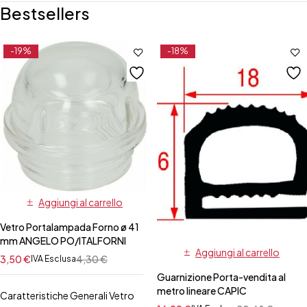
Bestsellers
-19%
-18%
Aggiungi al carrello
Vetro Portalampada Forno ø 41
mm ANGELO PO/ITALFORNI
Aggiungi al carrello
3,50
€
4,30
€
IVA Esclusa
Guarnizione Porta-vendita al
metro lineare CAPIC
Caratteristiche Generali Vetro