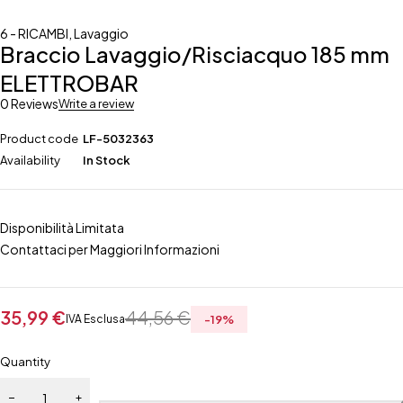
6 - RICAMBI
,
Lavaggio
Braccio Lavaggio/Risciacquo 185 mm
ELETTROBAR
0 Reviews
Write a review
Product code
LF-5032363
Availability
In Stock
Disponibilità Limitata
Contattaci per Maggiori Informazioni
35,99
€
44,56
€
IVA Esclusa
-
19
%
Quantity