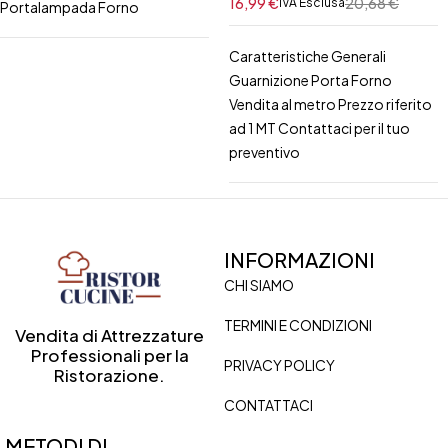
16,99
€
20,68
€
IVA Esclusa
Portalampada Forno
Caratteristiche Generali
Guarnizione Porta Forno
Vendita al metro Prezzo riferito
ad 1 MT Contattaci per il tuo
preventivo
INFORMAZIONI
CHI SIAMO
TERMINI E CONDIZIONI
Vendita di Attrezzature
Professionali per la
PRIVACY POLICY
Ristorazione.
CONTATTACI
METODI DI