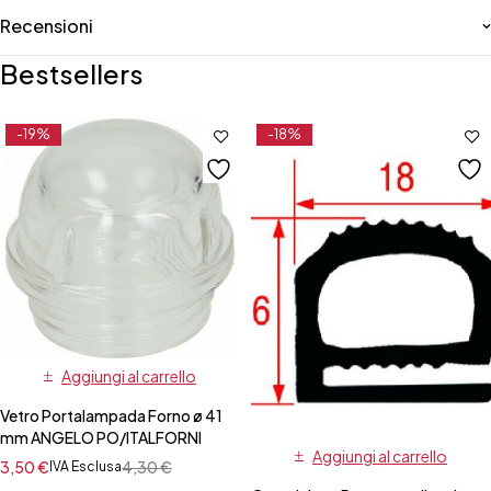
Recensioni
Bestsellers
-19%
-18%
Aggiungi al carrello
Vetro Portalampada Forno ø 41
mm ANGELO PO/ITALFORNI
Aggiungi al carrello
3,50
€
4,30
€
IVA Esclusa