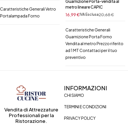
Guarnizione Porta-vendita al
metro lineare CAPIC
Caratteristiche Generali Vetro
16,99
€
20,68
€
IVA Esclusa
Portalampada Forno
Caratteristiche Generali
Guarnizione Porta Forno
Vendita al metro Prezzo riferito
ad 1 MT Contattaci per il tuo
preventivo
INFORMAZIONI
CHI SIAMO
TERMINI E CONDIZIONI
Vendita di Attrezzature
Professionali per la
PRIVACY POLICY
Ristorazione.