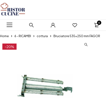
0
Home
6 - RICAMBI
cottura
Bruciatore 535×250 mm FAGOR
-20%