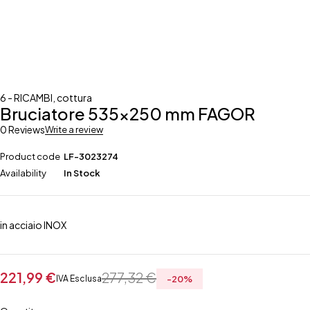
6 - RICAMBI
,
cottura
Bruciatore 535×250 mm FAGOR
0 Reviews
Write a review
Product code
LF-3023274
Availability
In Stock
in acciaio INOX
221,99
€
277,32
€
IVA Esclusa
-
20
%