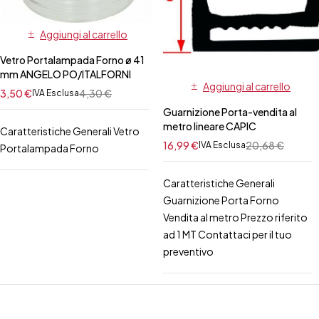
Aggiungi al carrello
Vetro Portalampada Forno ø 41
mm ANGELO PO/ITALFORNI
Aggiungi al carrello
3,50
€
4,30
€
IVA Esclusa
Guarnizione Porta-vendita al
metro lineare CAPIC
Caratteristiche Generali Vetro
16,99
€
20,68
€
IVA Esclusa
Portalampada Forno
Caratteristiche Generali
Guarnizione Porta Forno
Vendita al metro Prezzo riferito
ad 1 MT Contattaci per il tuo
preventivo