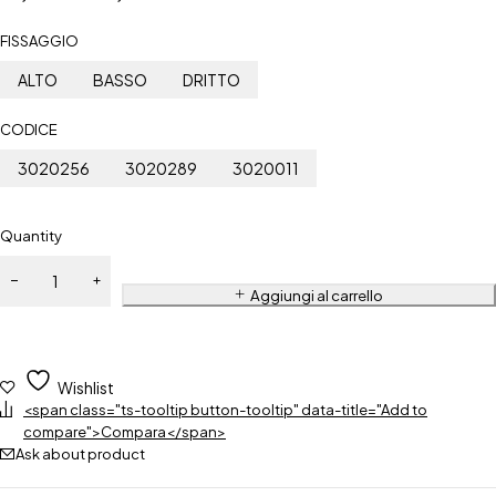
FISSAGGIO
ALTO
BASSO
DRITTO
CODICE
3020256
3020289
3020011
Quantity
Aggiungi al carrello
Wishlist
<span class="ts-tooltip button-tooltip" data-title="Add to
compare">Compara</span>
Ask about product