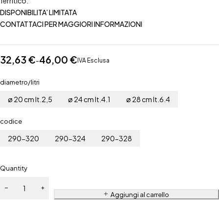
ferritico.
DISPONIBILITA’ LIMITATA
CONTATTACI PER MAGGIORI INFORMAZIONI
32,63
€
46,00
€
-
IVA Esclusa
diametro/litri
ø 20 cm lt.2,5
ø 24 cm lt.4.1
ø 28 cm lt.6.4
codice
290-320
290-324
290-328
Quantity
Aggiungi al carrello