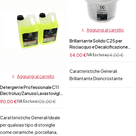
Aggiungi al carrello
Brillantante Solido C25 per
Risciacquo e Decalcificazione
Professionale
54,00
€
64,00
€
IVA Esclusa
Electrolux/Zanussi per Forno 50
pz
Caratteristiche Generali
Aggiungi al carrello
Brillantante Disincrostante
Detergente Professionale C11
Electrolux/Zanussi Lavastoviglie
10 Lt
90,00
€
105,00
€
IVA Esclusa
Caratteristiche Generali Ideale
per qualsiasi tipo di stoviglie
come ceramiche, porcellana,