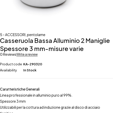
5 - ACCESSORI
,
pentolame
Casseruola Bassa Alluminio 2 Maniglie
Spessore 3 mm-misure varie
0 Reviews
Write a review
Product code
KA-290320
Availability
In Stock
Caratteristiche Generali
Linea professionale in alluminio puro al 99%.
Spessore 3 mm
Utilizzabili per la cottura ad induzione grazie al disco di acciaio