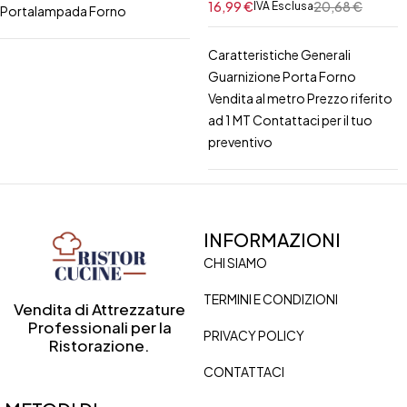
16,99
€
20,68
€
IVA Esclusa
Portalampada Forno
Caratteristiche Generali
Guarnizione Porta Forno
Vendita al metro Prezzo riferito
ad 1 MT Contattaci per il tuo
preventivo
INFORMAZIONI
CHI SIAMO
TERMINI E CONDIZIONI
Vendita di Attrezzature
Professionali per la
PRIVACY POLICY
Ristorazione.
CONTATTACI