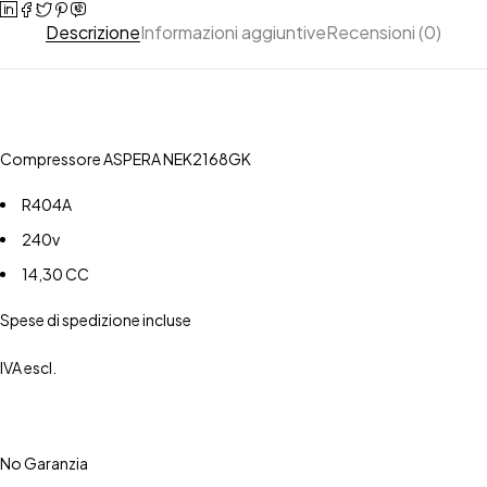
Descrizione
Informazioni aggiuntive
Recensioni (0)
Compressore ASPERA NEK2168GK
R404A
240v
14,30 CC
Spese di spedizione incluse
IVA escl.
No Garanzia