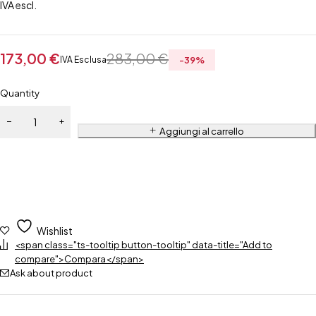
IVA escl.
173,00
€
283,00
€
IVA Esclusa
-
39
%
Quantity
Aggiungi al carrello
Wishlist
<span class="ts-tooltip button-tooltip" data-title="Add to
compare">Compara</span>
Ask about product