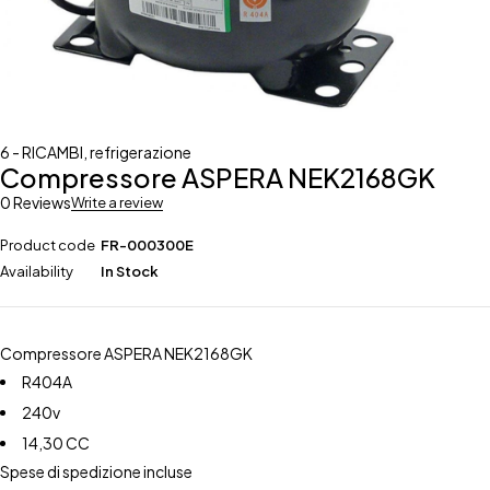
6 - RICAMBI
,
refrigerazione
Compressore ASPERA NEK2168GK
0 Reviews
Write a review
Product code
FR-000300E
Availability
In Stock
Compressore ASPERA NEK2168GK
R404A
240v
14,30 CC
Spese di spedizione incluse