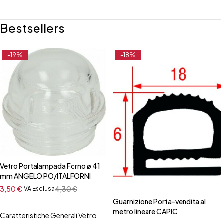
Bestsellers
-19%
-18%
Vetro Portalampada Forno ø 41
mm ANGELO PO/ITALFORNI
3,50
€
4,30
€
IVA Esclusa
Guarnizione Porta-vendita al
metro lineare CAPIC
Caratteristiche Generali Vetro