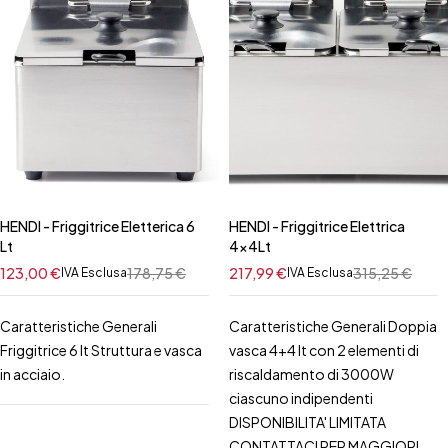
HENDI - Friggitrice Eletterica 6
HENDI - Friggitrice Elettrica
Lt
4x4Lt
123,00
€
178,75
€
217,99
€
315,25
€
IVA Esclusa
IVA Esclusa
Caratteristiche Generali
Caratteristiche Generali Doppia
Friggitrice 6 lt Struttura e vasca
vasca 4+4 lt con 2 elementi di
in acciaio.
riscaldamento di 3000W
ciascuno indipendenti
DISPONIBILITA' LIMITATA
CONTATTACI PER MAGGIORI