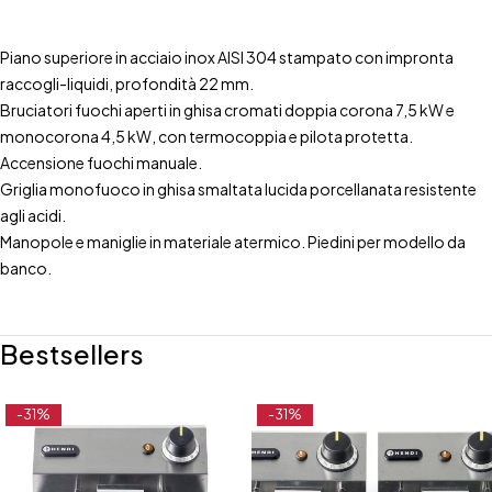
Piano superiore in acciaio inox AISI 304 stampato con impronta
raccogli-liquidi, profondità 22 mm.
Bruciatori fuochi aperti in ghisa cromati doppia corona 7,5 kW e
monocorona 4,5 kW, con termocoppia e pilota protetta.
Accensione fuochi manuale.
Griglia monofuoco in ghisa smaltata lucida porcellanata resistente
agli acidi.
Manopole e maniglie in materiale atermico. Piedini per modello da
banco.
Bestsellers
-31%
-31%