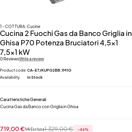
1 - COTTURA
,
Cucine
Cucina 2 Fuochi Gas da Banco Griglia in
Ghisa P70 Potenza Bruciatori 4,5×1
7,5×1 kW
0 Reviews
Write a review
Product code
CA-E7/KUPG2BB.1M1G
Availability
In Stock
Caratteristiche Generali
Cucina Gas da Banco con Griglia in Ghisa
719,00
€
1.329,00
€
IVA Esclusa
-
46
%