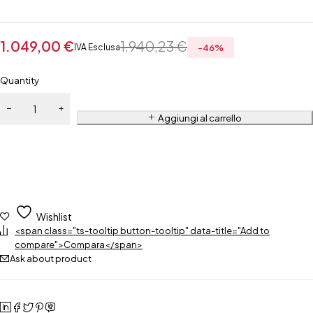
1.049,00
€
1.940,23
€
IVA Esclusa
-
46
%
Quantity
Aggiungi al carrello
Wishlist
<span class="ts-tooltip button-tooltip" data-title="Add to
compare">Compara</span>
Ask about product