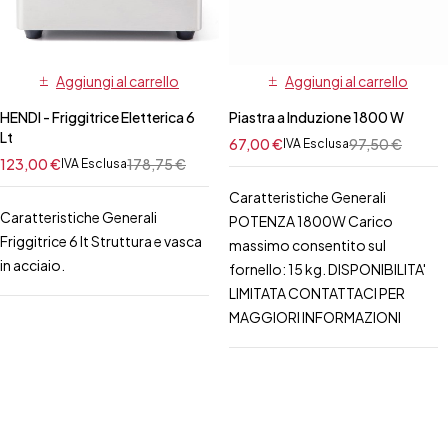
Aggiungi al carrello
Aggiungi al carrello
HENDI - Friggitrice Eletterica 6
Piastra a Induzione 1800 W
Lt
67,00
€
97,50
€
IVA Esclusa
123,00
€
178,75
€
IVA Esclusa
Caratteristiche Generali
Caratteristiche Generali
POTENZA 1800W Carico
Friggitrice 6 lt Struttura e vasca
massimo consentito sul
in acciaio.
fornello: 15 kg. DISPONIBILITA'
LIMITATA CONTATTACI PER
MAGGIORI INFORMAZIONI