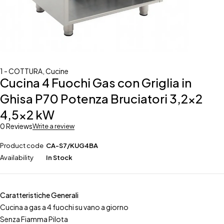
1 - COTTURA
,
Cucine
Cucina 4 Fuochi Gas con Griglia in
Ghisa P70 Potenza Bruciatori 3,2×2
4,5×2 kW
0 Reviews
Write a review
Product code
CA-S7/KUG4BA
Availability
In Stock
Caratteristiche Generali
Cucina a gas a 4 fuochi su vano a giorno
Senza Fiamma Pilota