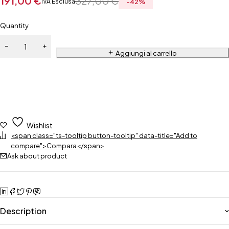
191,00
€
327,00
€
IVA Esclusa
-
42
%
Quantity
Aggiungi al carrello
Wishlist
<span class="ts-tooltip button-tooltip" data-title="Add to
compare">Compara</span>
Ask about product
Description