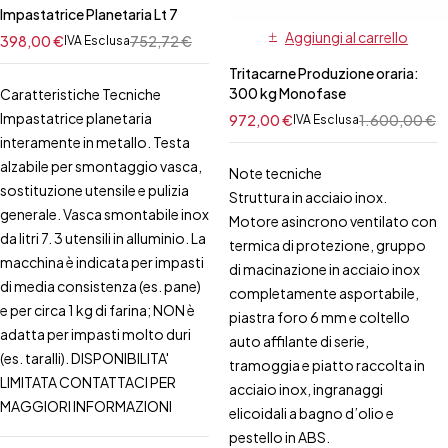
Impastatrice Planetaria Lt 7
Aggiungi al carrello
398,00
€
752,72
€
IVA Esclusa
Tritacarne Produzione oraria:
300 kg Monofase
Caratteristiche Tecniche
Impastatrice planetaria
972,00
€
1.600,00
€
IVA Esclusa
interamente in metallo. Testa
alzabile per smontaggio vasca,
Note tecniche
sostituzione utensile e pulizia
Struttura in acciaio inox.
generale. Vasca smontabile inox
Motore asincrono ventilato con
da litri 7. 3 utensili in alluminio. La
termica di protezione, gruppo
macchina è indicata per impasti
di macinazione in acciaio inox
di media consistenza (es. pane)
completamente asportabile,
e per circa 1 kg di farina; NON è
piastra foro 6 mm e coltello
adatta per impasti molto duri
auto affilante di serie,
(es. taralli). DISPONIBILITA'
tramoggia e piatto raccolta in
LIMITATA CONTATTACI PER
acciaio inox, ingranaggi
MAGGIORI INFORMAZIONI
elicoidali a bagno d’olio e
pestello in ABS.