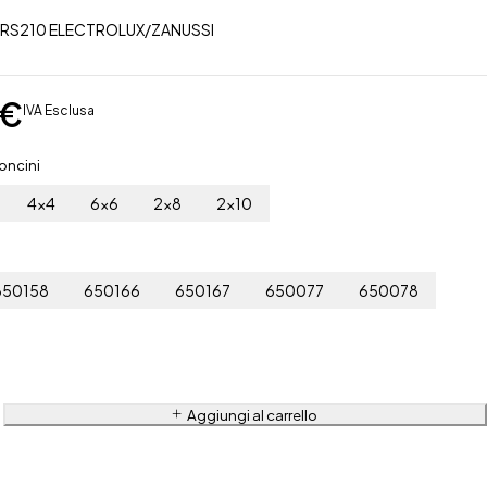
-TRS210 ELECTROLUX/ZANUSSI
€
IVA Esclusa
oncini
4x4
6x6
2x8
2x10
650158
650166
650167
650077
650078
Aggiungi al carrello