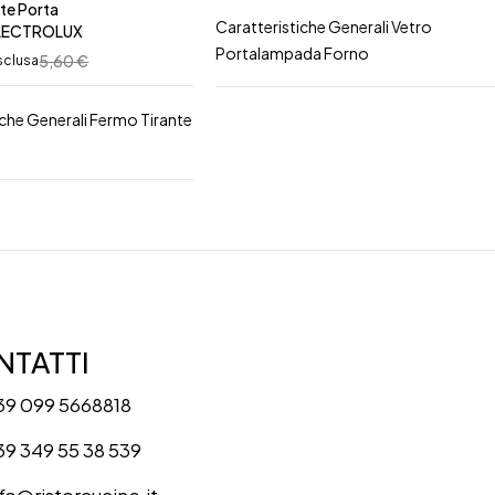
te Porta
Caratteristiche Generali Vetro
LECTROLUX
Portalampada Forno
5,60
€
sclusa
iche Generali Fermo Tirante
TATTI
39 099 5668818
39 349 55 38 539