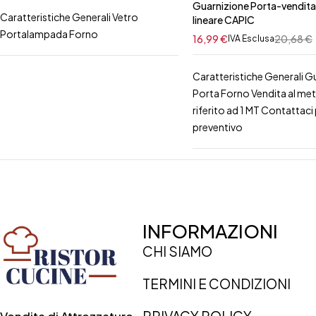
Guarnizione Porta-vendita
Caratteristiche Generali Vetro
lineare CAPIC
Portalampada Forno
16,99
€
20,68
€
IVA Esclusa
Caratteristiche Generali G
Porta Forno Vendita al me
riferito ad 1 MT Contattaci p
preventivo
INFORMAZIONI
CHI SIAMO
TERMINI E CONDIZIONI
PRIVACY POLICY
Vendita di Attrezzature