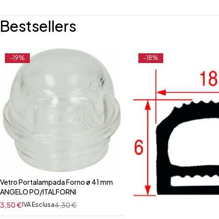
Bestsellers
-19%
-18%
Vetro Portalampada Forno ø 41 mm
ANGELO PO/ITALFORNI
3,50
€
4,30
€
IVA Esclusa