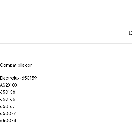
D
Compatibile con
Electrolux-650159
AS2X10X
650158
650166
650167
650077
650078