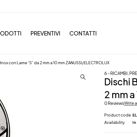
RODOTTI
PREVENTIVI
CONTATTI
i Inox con Lame “S” da 2 mm a 10 mm ZANUSSI/ELECTROLUX
6 - RICAMBI
,
PR
Dischi 
2 mm a
0 Reviews
Write 
Product code
E
Availability
In