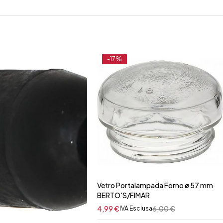
-17%
Vetro Portalampada Forno ø 57 mm
BERTO'S/FIMAR
4,99
€
6,00
€
IVA Esclusa