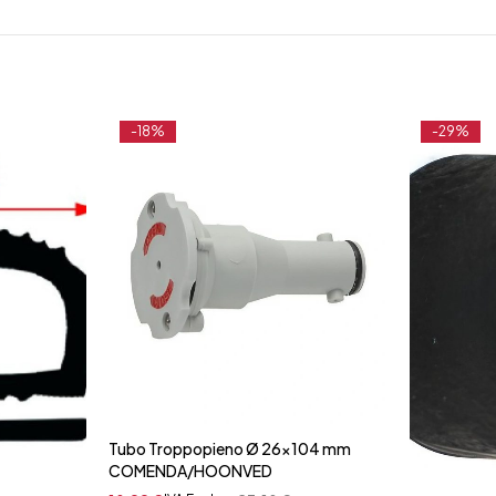
-18%
-29%
Tubo Troppopieno Ø 26x104 mm
COMENDA/HOONVED