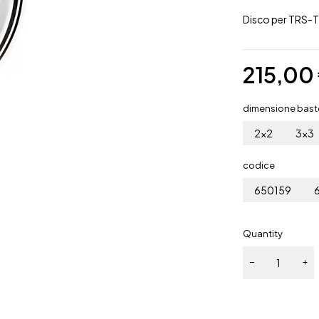
Disco per TRS
215,00
dimensione bast
2x2
3x3
codice
650159
Quantity