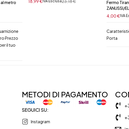
18,99
€
23,18
€
IVA Esclusa
 al metro
Fermo Tiran
ZANUSSI/E
4,00
€
IVA E
uarnizione
Caratterist
tro Prezzo
Porta
er il tuo
METODI DI PAGAMENTO
CON
+
SEGUICI SU:
+
Instagram