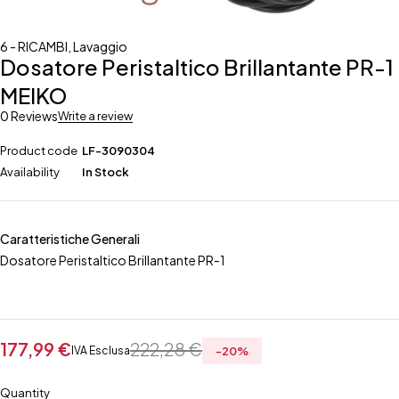
6 - RICAMBI
,
Lavaggio
Dosatore Peristaltico Brillantante PR-1
MEIKO
0 Reviews
Write a review
Product code
LF-3090304
Availability
In Stock
Caratteristiche Generali
Dosatore Peristaltico Brillantante PR-1
177,99
€
222,28
€
IVA Esclusa
-
20
%
Quantity