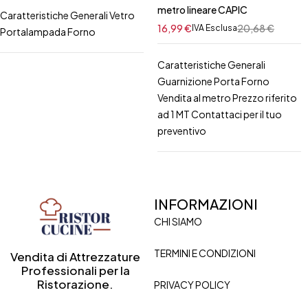
metro lineare CAPIC
Caratteristiche Generali Vetro
16,99
€
20,68
€
IVA Esclusa
Portalampada Forno
Caratteristiche Generali
Guarnizione Porta Forno
Vendita al metro Prezzo riferito
ad 1 MT Contattaci per il tuo
preventivo
INFORMAZIONI
CHI SIAMO
TERMINI E CONDIZIONI
Vendita di Attrezzature
Professionali per la
Ristorazione.
PRIVACY POLICY