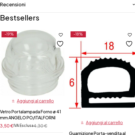
Recensioni
Bestsellers
-19%
-18%
Aggiungi al carrello
Vetro Portalampada Forno ø 41
mm ANGELO PO/ITALFORNI
Aggiungi al carrello
3,50
€
4,30
€
IVA Esclusa
Guarnizione Porta-vendita al