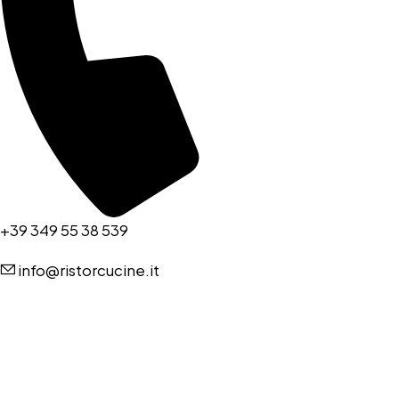
+39 349 55 38 539
info@ristorcucine.it
Copyright © RISTORCUCINE 2024 – Tutti I diritti riservati. Powered
by:
imapassionweb