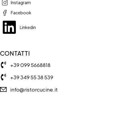
Instagram
Facebook
Linkedin
CONTATTI
+39 099 5668818
+39 349 55 38 539
info@ristorcucine.it
Copyright © RISTORCUCINE 2024 – Tutti I diritti riservati. Powered
by:
imapassionweb