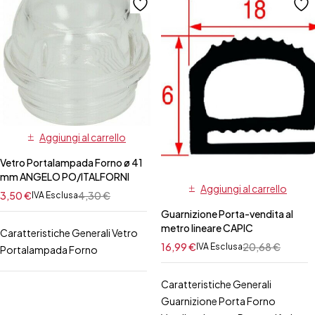
Aggiungi al carrello
Vetro Portalampada Forno ø 41
mm ANGELO PO/ITALFORNI
Aggiungi al carrello
3,50
€
4,30
€
IVA Esclusa
Guarnizione Porta-vendita al
metro lineare CAPIC
Caratteristiche Generali Vetro
16,99
€
20,68
€
IVA Esclusa
Portalampada Forno
Caratteristiche Generali
Guarnizione Porta Forno