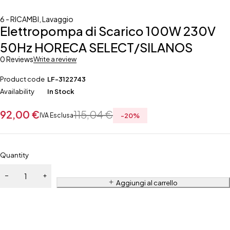
6 - RICAMBI
,
Lavaggio
Elettropompa di Scarico 100W 230V
50Hz HORECA SELECT/SILANOS
0 Reviews
Write a review
Product code
LF-3122743
Availability
In Stock
92,00
€
115,04
€
IVA Esclusa
-
20
%
Quantity
Aggiungi al carrello