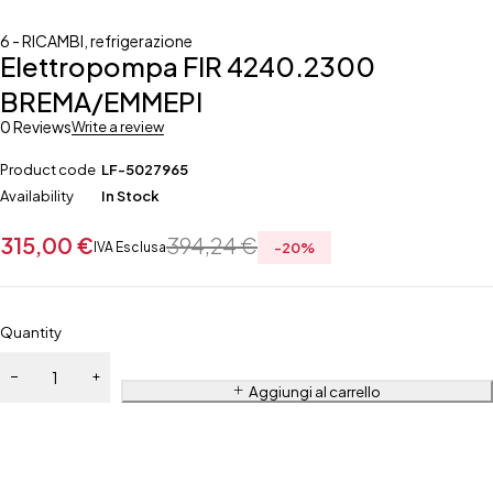
6 - RICAMBI
,
refrigerazione
Elettropompa FIR 4240.2300
BREMA/EMMEPI
0 Reviews
Write a review
Product code
LF-5027965
Availability
In Stock
315,00
€
394,24
€
IVA Esclusa
-
20
%
Quantity
Aggiungi al carrello