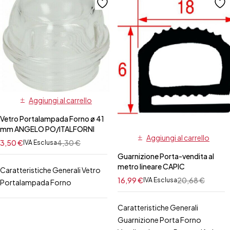
Aggiungi al carrello
Vetro Portalampada Forno ø 41
mm ANGELO PO/ITALFORNI
Aggiungi al carrello
3,50
€
4,30
€
IVA Esclusa
Guarnizione Porta-vendita al
metro lineare CAPIC
Caratteristiche Generali Vetro
16,99
€
20,68
€
IVA Esclusa
Portalampada Forno
Caratteristiche Generali
Guarnizione Porta Forno