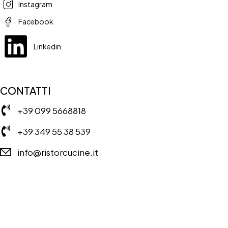
Instagram
Facebook
Linkedin
CONTATTI
+39 099 5668818
+39 349 55 38 539
info@ristorcucine.it
Copyright © RISTORCUCINE 2024 – Tutti I diritti riservati. Powered
by:
imapassionweb