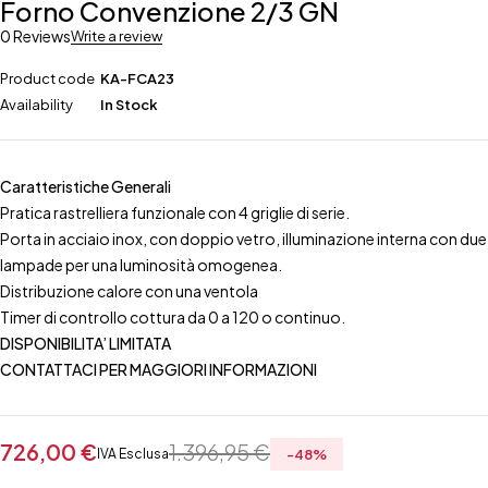
Forno Convenzione 2/3 GN
0 Reviews
Write a review
Product code
KA-FCA23
Availability
In Stock
Caratteristiche Generali
Pratica rastrelliera funzionale con 4 griglie di serie.
Porta in acciaio inox, con doppio vetro, illuminazione interna con due
lampade per una luminosità omogenea.
Distribuzione calore con una ventola
Timer di controllo cottura da 0 a 120 o continuo.
DISPONIBILITA’ LIMITATA
CONTATTACI PER MAGGIORI INFORMAZIONI
726,00
€
1.396,95
€
IVA Esclusa
-
48
%