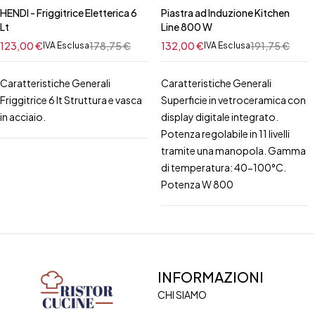
HENDI - Friggitrice Eletterica 6
Piastra ad Induzione Kitchen
Lt
Line 800 W
123,00
€
178,75
€
132,00
€
191,75
€
IVA Esclusa
IVA Esclusa
Caratteristiche Generali
Caratteristiche Generali
Friggitrice 6 lt Struttura e vasca
Superficie in vetroceramica con
in acciaio.
display digitale integrato.
Potenza regolabile in 11 livelli
tramite una manopola. Gamma
di temperatura: 40-100°C.
Potenza W 800
INFORMAZIONI
CHI SIAMO